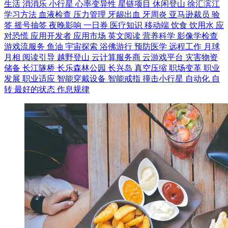
生活
消消乐
小行星
心率变异性
星链项目
休闲登山
徐汇滨江
学习方法
血液检查
压力管理
牙龈出血
牙周炎
亚马逊裁员
验
签
摇号抽签
夜晚影响
一日券
医疗知识
移动端
饮食
饮用水
应
对恐慌
应用开发者
应用市场
英文阅读
营养科学
影像学检查
游戏流服务
鱼油
宇宙探索
浴佛游行
预防医学
远程工作
月球
月相
阅读引导
越野登山
云计算服务商
云游戏平台
灾害物资
储备
长江隧桥
长乐森林公园
长兴岛
真空压缩
职场变革
职业
发展
职业适应
智能穿戴设备
智能戒指
撞击小行星
自动化
自
转
最好的状态
作息规律