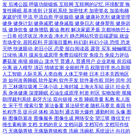
发
后滩公园
呼吸功能锻炼
互联网
互联网的记忆
环境配置
恢
复性睡眠
基本准则
计算机系统
加密技术
加密签名
加装电梯
家庭护理
甲流
甲流自愈
甲状腺癌
健康
健康补充剂
健康管理
健身
健身计划
健身减肥
健身减脂
健身日志
健身塑形
健身训
练
健身饮食
健身增肌
酱油
教程
解决家庭矛盾
京都地铁巴士
一日券
经济状况
净水壶
净水片
静态网站托管后端逻辑
就业
市场变化
居民权利
开源项目重构
科幻剧
科幻小说
恐慌
恐龙
灭绝
快速眼动
老旧小区
恋爱
留白阅读器
露营
买车
鳗鲡嘴滨
江绿地
满月
煤炭生成原理
免费后端托管
免疫力
免疫力评估
蘑菇屋
南墙
娘娘山
泼水节
普通人
普通用户
企业老板
前后端
分离
嵌入模型
清迈
情绪监测
全能程序员
权限管理
热点新闻
人工智能
人际关系
人类自救
人体工学椅
日本
日本关西地区
游
如何改善睡眠
软件架构
软件开发
软件著作权
闰秒
闰年
闰
月
三林塘垃圾滩
三体小说
上海封城
上海火车站
设计
社会关
系
身体健康
深度睡眠
石油生成原理
时差
时区
实物加密
视频
助理裁判系统
刷牙方法
双向链接
水质
睡眠质量
私教
私人医
生
宋干节
搜索引擎
算法备案
算法研究者
随机马赛克
泰国
特
长程序员
提示词
体检
添加剂
通古斯大爆炸
通勤时间
头像
图
标
图像防篡改
图像服务
图像生成
网络安全
望江驿
微信支付
维生素检测
文档
文档的意义
文档问题
文档写作
文档写作技
巧
无痛肠胃镜
无痛肠胃镜检查
洗碗
洗碗机
系统设计
向往的