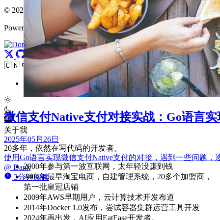
© 2020 - 2026 Dank's Blog - 发现问题，分享解决.
Powered by Dank
🇨🇳 中文简体
🇺🇸 English
微信支付Native支付对接实战：Go语言
关于我
2025年05月26日
20多年，依然在写代码的开发者。
使用Go语言实现微信支付Native支付的对接，遇到一些问题
2000年参与第一波互联网，太年轻没赚到钱
@
Dank
2004年最早淘宝电商，自建管理系统，20多个加盟商，
3分钟阅读
第一批皇冠店铺
2009年AWS早期用户，云计算技术开发布道
2014年Docker 1.0发布，尝试容器集群运营工具开发
2024年再出发，AI应用EatEase开发者。