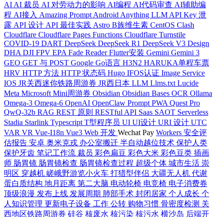
AI
AI 裁员
AI 对劳动力的影响
AI编程
AI代码审查
AI辅助编
程
AI接入
Amazing Prompt
Android
Anything LLM
API Key 泄
露
API 设计
API 最佳实践
Astro
B族维生素
CentOS
Clash
Cloudflare
Cloudflare Pages Functions
Cloudflare Turnstile
COVID-19
DART
DeepSeek
DeepSeek R1
DeepSeek V3
Design
DHA
DJI FPV
EPA
Fade Reader
Flutter安装
Gemini
Gemini 3
GEO
GET 与 POST
Google
Go语言
H3N2
HARUKA单程车票
HRV
HTTP 方法
HTTP 状态码
Hugo
IFOS认证
Image Service
IOS
JR关西迷你铁路周游券
JR西日本
LLM
Llms.txt
Lucide
Meta
Microsoft
Mini周游券
Obsidian
Obsidian Bases
OCR
Ollama
Omega-3
Omega-6
OpenAI
OpenClaw
Prompt
PWA
Quest Pro
QwQ-32b
RAG
REST 原则
RESTful API
Saas
SAOT
Serverless
Stadia
Starlink
Typescript
T型程序员
UI
UI设计
URI 设计
UTC
VAR
VR
Vue-I18n
Vue3
Web 开发
Wechat Pay
Workers
安全评
估报告
安卓
奥米克戎
办公室搬迁
半自动越位技术
保护人类
保护牙齿
笔记工作流
裁员
彩色扁豆
彩色大米
彩色豆类
插画
师
肠胃镜
肠胃镜检查
肠胃镜检查过程
超级个体
城市生活
崇
明区
穿越机
嵯峨野游览小火车
打猎型伴侣
大疆无人机
代谢
蛋白质结构
地月距离
第二大脑
电动轮椅
电竞椅
电子消费券
顶级浪漫
发布上线
发展周期
肺部手术
封闭居家
个人成长
个
人知识管理
更新电子设备
工作
公转
购物习惯
骨密度检测
关
西地区铁路周游券
硅谷
核废水
核污染
核污水
横沙岛
后端开