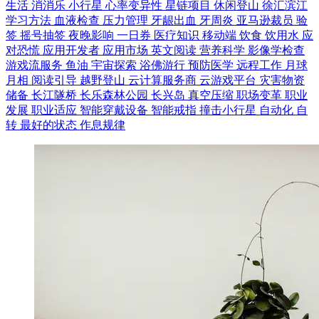
生活
消消乐
小行星
心率变异性
星链项目
休闲登山
徐汇滨江
学习方法
血液检查
压力管理
牙龈出血
牙周炎
亚马逊裁员
验
签
摇号抽签
夜晚影响
一日券
医疗知识
移动端
饮食
饮用水
应
对恐慌
应用开发者
应用市场
英文阅读
营养科学
影像学检查
游戏流服务
鱼油
宇宙探索
浴佛游行
预防医学
远程工作
月球
月相
阅读引导
越野登山
云计算服务商
云游戏平台
灾害物资
储备
长江隧桥
长乐森林公园
长兴岛
真空压缩
职场变革
职业
发展
职业适应
智能穿戴设备
智能戒指
撞击小行星
自动化
自
转
最好的状态
作息规律