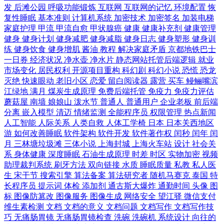
发
后滩公园
呼吸功能锻炼
互联网
互联网的记忆
环境配置
恢
复性睡眠
基本准则
计算机系统
加密技术
加密签名
加装电梯
家庭护理
甲流
甲流自愈
甲状腺癌
健康
健康补充剂
健康管理
健身
健身计划
健身减肥
健身减脂
健身日志
健身塑形
健身训
练
健身饮食
健身增肌
酱油
教程
解决家庭矛盾
京都地铁巴士
一日券
经济状况
净水壶
净水片
静态网站托管后端逻辑
就业
市场变化
居民权利
开源项目重构
科幻剧
科幻小说
恐慌
恐龙
灭绝
快速眼动
老旧小区
恋爱
留白阅读器
露营
买车
鳗鲡嘴滨
江绿地
满月
煤炭生成原理
免费后端托管
免疫力
免疫力评估
蘑菇屋
南墙
娘娘山
泼水节
普通人
普通用户
企业老板
前后端
分离
嵌入模型
清迈
情绪监测
全能程序员
权限管理
热点新闻
人工智能
人际关系
人类自救
人体工学椅
日本
日本关西地区
游
如何改善睡眠
软件架构
软件开发
软件著作权
闰秒
闰年
闰
月
三林塘垃圾滩
三体小说
上海封城
上海火车站
设计
社会关
系
身体健康
深度睡眠
石油生成原理
时差
时区
实物加密
视频
助理裁判系统
刷牙方法
双向链接
水质
睡眠质量
私教
私人医
生
宋干节
搜索引擎
算法备案
算法研究者
随机马赛克
泰国
特
长程序员
提示词
体检
添加剂
通古斯大爆炸
通勤时间
头像
图
标
图像防篡改
图像服务
图像生成
网络安全
望江驿
微信支付
维生素检测
文档
文档的意义
文档问题
文档写作
文档写作技
巧
无痛肠胃镜
无痛肠胃镜检查
洗碗
洗碗机
系统设计
向往的