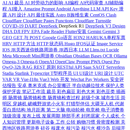
AI
AI 裁员
AI 对劳动力的影响
AI编程
AI代码审查
AI辅助编
程
AI接入
Amazing Prompt
Android
Anything LLM
API Key 泄
露
API 设计
API 最佳实践
Astro
B族维生素
CentOS
Clash
Cloudflare
Cloudflare Pages Functions
Cloudflare Turnstile
COVID-19
DART
DeepSeek
DeepSeek R1
DeepSeek V3
Design
DHA
DJI FPV
EPA
Fade Reader
Flutter安装
Gemini
Gemini 3
GEO
GET 与 POST
Google
Go语言
H3N2
HARUKA单程车票
HRV
HTTP 方法
HTTP 状态码
Hugo
IFOS认证
Image Service
IOS
JR关西迷你铁路周游券
JR西日本
LLM
Llms.txt
Lucide
Meta
Microsoft
Mini周游券
Obsidian
Obsidian Bases
OCR
Ollama
Omega-3
Omega-6
OpenAI
OpenClaw
Prompt
PWA
Quest Pro
QwQ-32b
RAG
REST 原则
RESTful API
Saas
SAOT
Serverless
Stadia
Starlink
Typescript
T型程序员
UI
UI设计
URI 设计
UTC
VAR
VR
Vue-I18n
Vue3
Web 开发
Wechat Pay
Workers
安全评
估报告
安卓
奥米克戎
办公室搬迁
半自动越位技术
保护人类
保护牙齿
笔记工作流
裁员
彩色扁豆
彩色大米
彩色豆类
插画
师
肠胃镜
肠胃镜检查
肠胃镜检查过程
超级个体
城市生活
崇
明区
穿越机
嵯峨野游览小火车
打猎型伴侣
大疆无人机
代谢
蛋白质结构
地月距离
第二大脑
电动轮椅
电竞椅
电子消费券
顶级浪漫
发布上线
发展周期
肺部手术
封闭居家
个人成长
个
人知识管理
更新电子设备
工作
公转
购物习惯
骨密度检测
关
西地区铁路周游券
硅谷
核废水
核污染
核污水
横沙岛
后端开