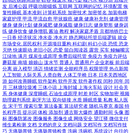
西地区铁路周游券
硅谷
核废水
核污染
核污水
横沙岛
后端开
发
后滩公园
呼吸功能锻炼
互联网
互联网的记忆
环境配置
恢
复性睡眠
基本准则
计算机系统
加密技术
加密签名
加装电梯
家庭护理
甲流
甲流自愈
甲状腺癌
健康
健康补充剂
健康管理
健身
健身计划
健身减肥
健身减脂
健身日志
健身塑形
健身训
练
健身饮食
健身增肌
酱油
教程
解决家庭矛盾
京都地铁巴士
一日券
经济状况
净水壶
净水片
静态网站托管后端逻辑
就业
市场变化
居民权利
开源项目重构
科幻剧
科幻小说
恐慌
恐龙
灭绝
快速眼动
老旧小区
恋爱
留白阅读器
露营
买车
鳗鲡嘴滨
江绿地
满月
煤炭生成原理
免费后端托管
免疫力
免疫力评估
蘑菇屋
南墙
娘娘山
泼水节
普通人
普通用户
企业老板
前后端
分离
嵌入模型
清迈
情绪监测
全能程序员
权限管理
热点新闻
人工智能
人际关系
人类自救
人体工学椅
日本
日本关西地区
游
如何改善睡眠
软件架构
软件开发
软件著作权
闰秒
闰年
闰
月
三林塘垃圾滩
三体小说
上海封城
上海火车站
设计
社会关
系
身体健康
深度睡眠
石油生成原理
时差
时区
实物加密
视频
助理裁判系统
刷牙方法
双向链接
水质
睡眠质量
私教
私人医
生
宋干节
搜索引擎
算法备案
算法研究者
随机马赛克
泰国
特
长程序员
提示词
体检
添加剂
通古斯大爆炸
通勤时间
头像
图
标
图像防篡改
图像服务
图像生成
网络安全
望江驿
微信支付
维生素检测
文档
文档的意义
文档问题
文档写作
文档写作技
巧
无痛肠胃镜
无痛肠胃镜检查
洗碗
洗碗机
系统设计
向往的