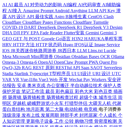
AI
AI 裁员
AI 对劳动力的影响
AI编程
AI代码审查
AI辅助编
程
AI接入
Amazing Prompt
Android
Anything LLM
API Key 泄
露
API 设计
API 最佳实践
Astro
B族维生素
CentOS
Clash
Cloudflare
Cloudflare Pages Functions
Cloudflare Turnstile
COVID-19
DART
DeepSeek
DeepSeek R1
DeepSeek V3
Design
DHA
DJI FPV
EPA
Fade Reader
Flutter安装
Gemini
Gemini 3
GEO
GET 与 POST
Google
Go语言
H3N2
HARUKA单程车票
HRV
HTTP 方法
HTTP 状态码
Hugo
IFOS认证
Image Service
IOS
JR关西迷你铁路周游券
JR西日本
LLM
Llms.txt
Lucide
Meta
Microsoft
Mini周游券
Obsidian
Obsidian Bases
OCR
Ollama
Omega-3
Omega-6
OpenAI
OpenClaw
Prompt
PWA
Quest Pro
QwQ-32b
RAG
REST 原则
RESTful API
Saas
SAOT
Serverless
Stadia
Starlink
Typescript
T型程序员
UI
UI设计
URI 设计
UTC
VAR
VR
Vue-I18n
Vue3
Web 开发
Wechat Pay
Workers
安全评
估报告
安卓
奥米克戎
办公室搬迁
半自动越位技术
保护人类
保护牙齿
笔记工作流
裁员
彩色扁豆
彩色大米
彩色豆类
插画
师
肠胃镜
肠胃镜检查
肠胃镜检查过程
超级个体
城市生活
崇
明区
穿越机
嵯峨野游览小火车
打猎型伴侣
大疆无人机
代谢
蛋白质结构
地月距离
第二大脑
电动轮椅
电竞椅
电子消费券
顶级浪漫
发布上线
发展周期
肺部手术
封闭居家
个人成长
个
人知识管理
更新电子设备
工作
公转
购物习惯
骨密度检测
关