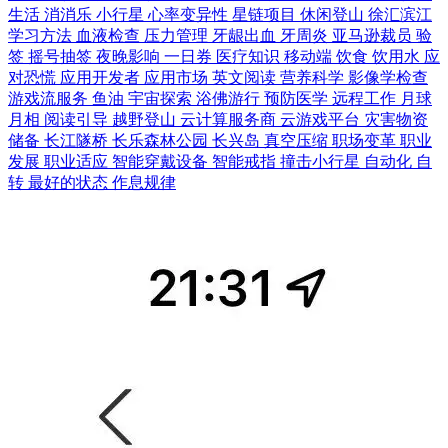
生活
消消乐
小行星
心率变异性
星链项目
休闲登山
徐汇滨江
学习方法
血液检查
压力管理
牙龈出血
牙周炎
亚马逊裁员
验
签
摇号抽签
夜晚影响
一日券
医疗知识
移动端
饮食
饮用水
应
对恐慌
应用开发者
应用市场
英文阅读
营养科学
影像学检查
游戏流服务
鱼油
宇宙探索
浴佛游行
预防医学
远程工作
月球
月相
阅读引导
越野登山
云计算服务商
云游戏平台
灾害物资
储备
长江隧桥
长乐森林公园
长兴岛
真空压缩
职场变革
职业
发展
职业适应
智能穿戴设备
智能戒指
撞击小行星
自动化
自
转
最好的状态
作息规律