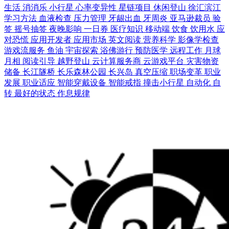
生活
消消乐
小行星
心率变异性
星链项目
休闲登山
徐汇滨江
学习方法
血液检查
压力管理
牙龈出血
牙周炎
亚马逊裁员
验
签
摇号抽签
夜晚影响
一日券
医疗知识
移动端
饮食
饮用水
应
对恐慌
应用开发者
应用市场
英文阅读
营养科学
影像学检查
游戏流服务
鱼油
宇宙探索
浴佛游行
预防医学
远程工作
月球
月相
阅读引导
越野登山
云计算服务商
云游戏平台
灾害物资
储备
长江隧桥
长乐森林公园
长兴岛
真空压缩
职场变革
职业
发展
职业适应
智能穿戴设备
智能戒指
撞击小行星
自动化
自
转
最好的状态
作息规律