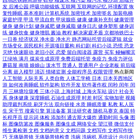
西地区铁路周游券
硅谷
核废水
核污染
核污水
横沙岛
后端开
发
后滩公园
呼吸功能锻炼
互联网
互联网的记忆
环境配置
恢
复性睡眠
基本准则
计算机系统
加密技术
加密签名
加装电梯
家庭护理
甲流
甲流自愈
甲状腺癌
健康
健康补充剂
健康管理
健身
健身计划
健身减肥
健身减脂
健身日志
健身塑形
健身训
练
健身饮食
健身增肌
酱油
教程
解决家庭矛盾
京都地铁巴士
一日券
经济状况
净水壶
净水片
静态网站托管后端逻辑
就业
市场变化
居民权利
开源项目重构
科幻剧
科幻小说
恐慌
恐龙
灭绝
快速眼动
老旧小区
恋爱
留白阅读器
露营
买车
鳗鲡嘴滨
江绿地
满月
煤炭生成原理
免费后端托管
免疫力
免疫力评估
蘑菇屋
南墙
娘娘山
泼水节
普通人
普通用户
企业老板
前后端
分离
嵌入模型
清迈
情绪监测
全能程序员
权限管理
热点新闻
人工智能
人际关系
人类自救
人体工学椅
日本
日本关西地区
游
如何改善睡眠
软件架构
软件开发
软件著作权
闰秒
闰年
闰
月
三林塘垃圾滩
三体小说
上海封城
上海火车站
设计
社会关
系
身体健康
深度睡眠
石油生成原理
时差
时区
实物加密
视频
助理裁判系统
刷牙方法
双向链接
水质
睡眠质量
私教
私人医
生
宋干节
搜索引擎
算法备案
算法研究者
随机马赛克
泰国
特
长程序员
提示词
体检
添加剂
通古斯大爆炸
通勤时间
头像
图
标
图像防篡改
图像服务
图像生成
网络安全
望江驿
微信支付
维生素检测
文档
文档的意义
文档问题
文档写作
文档写作技
巧
无痛肠胃镜
无痛肠胃镜检查
洗碗
洗碗机
系统设计
向往的