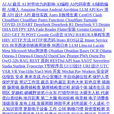
AI
AI 裁员
AI 对劳动力的影响
AI编程
AI代码审查
AI辅助编
程
AI接入
Amazing Prompt
Android
Anything LLM
API Key 泄
露
API 设计
API 最佳实践
Astro
B族维生素
CentOS
Clash
Cloudflare
Cloudflare Pages Functions
Cloudflare Turnstile
COVID-19
DART
DeepSeek
DeepSeek R1
DeepSeek V3
Design
DHA
DJI FPV
EPA
Fade Reader
Flutter安装
Gemini
Gemini 3
GEO
GET 与 POST
Google
Go语言
H3N2
HARUKA单程车票
HRV
HTTP 方法
HTTP 状态码
Hugo
IFOS认证
Image Service
IOS
JR关西迷你铁路周游券
JR西日本
LLM
Llms.txt
Lucide
Meta
Microsoft
Mini周游券
Obsidian
Obsidian Bases
OCR
Ollama
Omega-3
Omega-6
OpenAI
OpenClaw
Prompt
PWA
Quest Pro
QwQ-32b
RAG
REST 原则
RESTful API
Saas
SAOT
Serverless
Stadia
Starlink
Typescript
T型程序员
UI
UI设计
URI 设计
UTC
VAR
VR
Vue-I18n
Vue3
Web 开发
Wechat Pay
Workers
安全评
估报告
安卓
奥米克戎
办公室搬迁
半自动越位技术
保护人类
保护牙齿
笔记工作流
裁员
彩色扁豆
彩色大米
彩色豆类
插画
师
肠胃镜
肠胃镜检查
肠胃镜检查过程
超级个体
城市生活
崇
明区
穿越机
嵯峨野游览小火车
打猎型伴侣
大疆无人机
代谢
蛋白质结构
地月距离
第二大脑
电动轮椅
电竞椅
电子消费券
顶级浪漫
发布上线
发展周期
肺部手术
封闭居家
个人成长
个
人知识管理
更新电子设备
工作
公转
购物习惯
骨密度检测
关