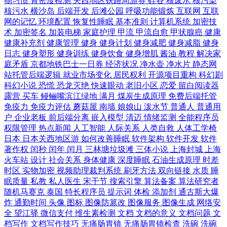
物习惯
骨密度检测
关西地区铁路周游券
硅谷
核废水
核污染
核污水
横沙岛
后端开发
后滩公园
呼吸功能锻炼
互联网
互联
网的记忆
环境配置
恢复性睡眠
基本准则
计算机系统
加密技
术
加密签名
加装电梯
家庭护理
甲流
甲流自愈
甲状腺癌
健康
健康补充剂
健康管理
健身
健身计划
健身减肥
健身减脂
健身
日志
健身塑形
健身训练
健身饮食
健身增肌
酱油
教程
解决家
庭矛盾
京都地铁巴士一日券
经济状况
净水壶
净水片
静态网
站托管后端逻辑
就业市场变化
居民权利
开源项目重构
科幻剧
科幻小说
恐慌
恐龙灭绝
快速眼动
老旧小区
恋爱
留白阅读器
露营
买车
鳗鲡嘴滨江绿地
满月
煤炭生成原理
免费后端托管
免疫力
免疫力评估
蘑菇屋
南墙
娘娘山
泼水节
普通人
普通用
户
企业老板
前后端分离
嵌入模型
清迈
情绪监测
全能程序员
权限管理
热点新闻
人工智能
人际关系
人类自救
人体工学椅
日本
日本关西地区游
如何改善睡眠
软件架构
软件开发
软件
著作权
闰秒
闰年
闰月
三林塘垃圾滩
三体小说
上海封城
上海
火车站
设计
社会关系
身体健康
深度睡眠
石油生成原理
时差
时区
实物加密
视频助理裁判系统
刷牙方法
双向链接
水质
睡
眠质量
私教
私人医生
宋干节
搜索引擎
算法备案
算法研究者
随机马赛克
泰国
特长程序员
提示词
体检
添加剂
通古斯大爆
炸
通勤时间
头像
图标
图像防篡改
图像服务
图像生成
网络安
全
望江驿
微信支付
维生素检测
文档
文档的意义
文档问题
文
档写作
文档写作技巧
无痛肠胃镜
无痛肠胃镜检查
洗碗
洗碗