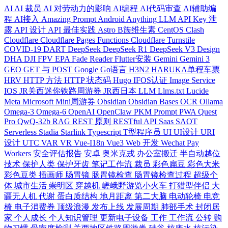
AI
AI 裁员
AI 对劳动力的影响
AI编程
AI代码审查
AI辅助编
程
AI接入
Amazing Prompt
Android
Anything LLM
API Key 泄
露
API 设计
API 最佳实践
Astro
B族维生素
CentOS
Clash
Cloudflare
Cloudflare Pages Functions
Cloudflare Turnstile
COVID-19
DART
DeepSeek
DeepSeek R1
DeepSeek V3
Design
DHA
DJI FPV
EPA
Fade Reader
Flutter安装
Gemini
Gemini 3
GEO
GET 与 POST
Google
Go语言
H3N2
HARUKA单程车票
HRV
HTTP 方法
HTTP 状态码
Hugo
IFOS认证
Image Service
IOS
JR关西迷你铁路周游券
JR西日本
LLM
Llms.txt
Lucide
Meta
Microsoft
Mini周游券
Obsidian
Obsidian Bases
OCR
Ollama
Omega-3
Omega-6
OpenAI
OpenClaw
PKM
Prompt
PWA
Quest
Pro
QwQ-32b
RAG
REST 原则
RESTful API
Saas
SAOT
Serverless
Stadia
Starlink
Typescript
T型程序员
UI
UI设计
URI
设计
UTC
VAR
VR
Vue-I18n
Vue3
Web 开发
Wechat Pay
Workers
安全评估报告
安卓
奥米克戎
办公室搬迁
半自动越位
技术
保护人类
保护牙齿
笔记工作流
裁员
彩色扁豆
彩色大米
彩色豆类
插画师
肠胃镜
肠胃镜检查
肠胃镜检查过程
超级个
体
城市生活
崇明区
穿越机
嵯峨野游览小火车
打猎型伴侣
大
疆无人机
代谢
蛋白质结构
地月距离
第二大脑
电动轮椅
电竞
椅
电子消费券
顶级浪漫
发布上线
发展周期
肺部手术
封闭居
家
个人成长
个人知识管理
更新电子设备
工作
工作流
公转
购