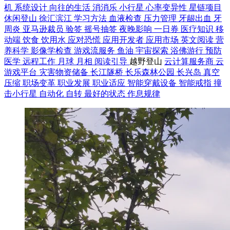
机
系统设计
向往的生活
消消乐
小行星
心率变异性
星链项目
休闲登山
徐汇滨江
学习方法
血液检查
压力管理
牙龈出血
牙
周炎
亚马逊裁员
验签
摇号抽签
夜晚影响
一日券
医疗知识
移
动端
饮食
饮用水
应对恐慌
应用开发者
应用市场
英文阅读
营
养科学
影像学检查
游戏流服务
鱼油
宇宙探索
浴佛游行
预防
医学
远程工作
月球
月相
阅读引导
越野登山
云计算服务商
云
游戏平台
灾害物资储备
长江隧桥
长乐森林公园
长兴岛
真空
压缩
职场变革
职业发展
职业适应
智能穿戴设备
智能戒指
撞
击小行星
自动化
自转
最好的状态
作息规律