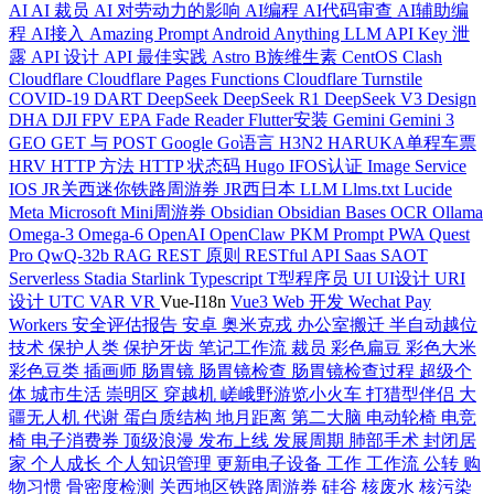
AI
AI 裁员
AI 对劳动力的影响
AI编程
AI代码审查
AI辅助编
程
AI接入
Amazing Prompt
Android
Anything LLM
API Key 泄
露
API 设计
API 最佳实践
Astro
B族维生素
CentOS
Clash
Cloudflare
Cloudflare Pages Functions
Cloudflare Turnstile
COVID-19
DART
DeepSeek
DeepSeek R1
DeepSeek V3
Design
DHA
DJI FPV
EPA
Fade Reader
Flutter安装
Gemini
Gemini 3
GEO
GET 与 POST
Google
Go语言
H3N2
HARUKA单程车票
HRV
HTTP 方法
HTTP 状态码
Hugo
IFOS认证
Image Service
IOS
JR关西迷你铁路周游券
JR西日本
LLM
Llms.txt
Lucide
Meta
Microsoft
Mini周游券
Obsidian
Obsidian Bases
OCR
Ollama
Omega-3
Omega-6
OpenAI
OpenClaw
PKM
Prompt
PWA
Quest
Pro
QwQ-32b
RAG
REST 原则
RESTful API
Saas
SAOT
Serverless
Stadia
Starlink
Typescript
T型程序员
UI
UI设计
URI
设计
UTC
VAR
VR
Vue-I18n
Vue3
Web 开发
Wechat Pay
Workers
安全评估报告
安卓
奥米克戎
办公室搬迁
半自动越位
技术
保护人类
保护牙齿
笔记工作流
裁员
彩色扁豆
彩色大米
彩色豆类
插画师
肠胃镜
肠胃镜检查
肠胃镜检查过程
超级个
体
城市生活
崇明区
穿越机
嵯峨野游览小火车
打猎型伴侣
大
疆无人机
代谢
蛋白质结构
地月距离
第二大脑
电动轮椅
电竞
椅
电子消费券
顶级浪漫
发布上线
发展周期
肺部手术
封闭居
家
个人成长
个人知识管理
更新电子设备
工作
工作流
公转
购
物习惯
骨密度检测
关西地区铁路周游券
硅谷
核废水
核污染