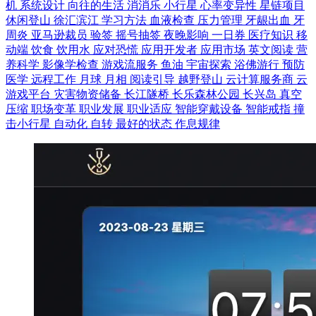
机
系统设计
向往的生活
消消乐
小行星
心率变异性
星链项目
休闲登山
徐汇滨江
学习方法
血液检查
压力管理
牙龈出血
牙
周炎
亚马逊裁员
验签
摇号抽签
夜晚影响
一日券
医疗知识
移
动端
饮食
饮用水
应对恐慌
应用开发者
应用市场
英文阅读
营
养科学
影像学检查
游戏流服务
鱼油
宇宙探索
浴佛游行
预防
医学
远程工作
月球
月相
阅读引导
越野登山
云计算服务商
云
游戏平台
灾害物资储备
长江隧桥
长乐森林公园
长兴岛
真空
压缩
职场变革
职业发展
职业适应
智能穿戴设备
智能戒指
撞
击小行星
自动化
自转
最好的状态
作息规律