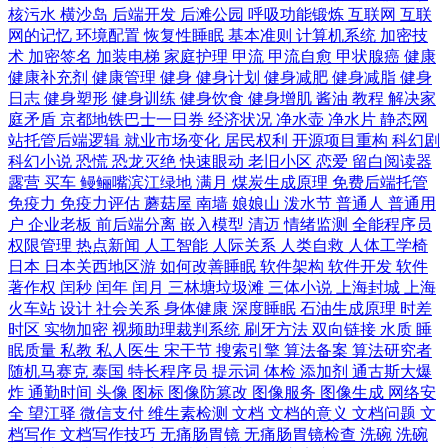
核污水
横沙岛
后端开发
后滩公园
呼吸功能锻炼
互联网
互联
网的记忆
环境配置
恢复性睡眠
基本准则
计算机系统
加密技
术
加密签名
加装电梯
家庭护理
甲流
甲流自愈
甲状腺癌
健康
健康补充剂
健康管理
健身
健身计划
健身减肥
健身减脂
健身
日志
健身塑形
健身训练
健身饮食
健身增肌
酱油
教程
解决家
庭矛盾
京都地铁巴士一日券
经济状况
净水壶
净水片
静态网
站托管后端逻辑
就业市场变化
居民权利
开源项目重构
科幻剧
科幻小说
恐慌
恐龙灭绝
快速眼动
老旧小区
恋爱
留白阅读器
露营
买车
鳗鲡嘴滨江绿地
满月
煤炭生成原理
免费后端托管
免疫力
免疫力评估
蘑菇屋
南墙
娘娘山
泼水节
普通人
普通用
户
企业老板
前后端分离
嵌入模型
清迈
情绪监测
全能程序员
权限管理
热点新闻
人工智能
人际关系
人类自救
人体工学椅
日本
日本关西地区游
如何改善睡眠
软件架构
软件开发
软件
著作权
闰秒
闰年
闰月
三林塘垃圾滩
三体小说
上海封城
上海
火车站
设计
社会关系
身体健康
深度睡眠
石油生成原理
时差
时区
实物加密
视频助理裁判系统
刷牙方法
双向链接
水质
睡
眠质量
私教
私人医生
宋干节
搜索引擎
算法备案
算法研究者
随机马赛克
泰国
特长程序员
提示词
体检
添加剂
通古斯大爆
炸
通勤时间
头像
图标
图像防篡改
图像服务
图像生成
网络安
全
望江驿
微信支付
维生素检测
文档
文档的意义
文档问题
文
档写作
文档写作技巧
无痛肠胃镜
无痛肠胃镜检查
洗碗
洗碗