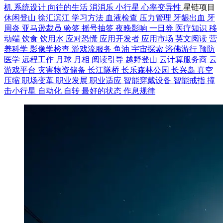
机
系统设计
向往的生活
消消乐
小行星
心率变异性
星链项目
休闲登山
徐汇滨江
学习方法
血液检查
压力管理
牙龈出血
牙
周炎
亚马逊裁员
验签
摇号抽签
夜晚影响
一日券
医疗知识
移
动端
饮食
饮用水
应对恐慌
应用开发者
应用市场
英文阅读
营
养科学
影像学检查
游戏流服务
鱼油
宇宙探索
浴佛游行
预防
医学
远程工作
月球
月相
阅读引导
越野登山
云计算服务商
云
游戏平台
灾害物资储备
长江隧桥
长乐森林公园
长兴岛
真空
压缩
职场变革
职业发展
职业适应
智能穿戴设备
智能戒指
撞
击小行星
自动化
自转
最好的状态
作息规律