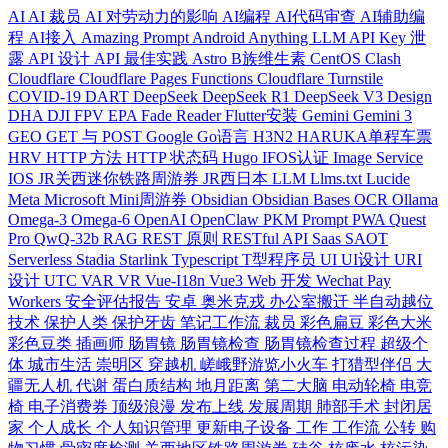
AI
AI 裁员
AI 对劳动力的影响
AI编程
AI代码审查
AI辅助编
程
AI接入
Amazing Prompt
Android
Anything LLM
API Key 泄
露
API 设计
API 最佳实践
Astro
B族维生素
CentOS
Clash
Cloudflare
Cloudflare Pages Functions
Cloudflare Turnstile
COVID-19
DART
DeepSeek
DeepSeek R1
DeepSeek V3
Design
DHA
DJI FPV
EPA
Fade Reader
Flutter安装
Gemini
Gemini 3
GEO
GET 与 POST
Google
Go语言
H3N2
HARUKA单程车票
HRV
HTTP 方法
HTTP 状态码
Hugo
IFOS认证
Image Service
IOS
JR关西迷你铁路周游券
JR西日本
LLM
Llms.txt
Lucide
Meta
Microsoft
Mini周游券
Obsidian
Obsidian Bases
OCR
Ollama
Omega-3
Omega-6
OpenAI
OpenClaw
PKM
Prompt
PWA
Quest
Pro
QwQ-32b
RAG
REST 原则
RESTful API
Saas
SAOT
Serverless
Stadia
Starlink
Typescript
T型程序员
UI
UI设计
URI
设计
UTC
VAR
VR
Vue-I18n
Vue3
Web 开发
Wechat Pay
Workers
安全评估报告
安卓
奥米克戎
办公室搬迁
半自动越位
技术
保护人类
保护牙齿
笔记工作流
裁员
彩色扁豆
彩色大米
彩色豆类
插画师
肠胃镜
肠胃镜检查
肠胃镜检查过程
超级个
体
城市生活
崇明区
穿越机
嵯峨野游览小火车
打猎型伴侣
大
疆无人机
代谢
蛋白质结构
地月距离
第二大脑
电动轮椅
电竞
椅
电子消费券
顶级浪漫
发布上线
发展周期
肺部手术
封闭居
家
个人成长
个人知识管理
更新电子设备
工作
工作流
公转
购