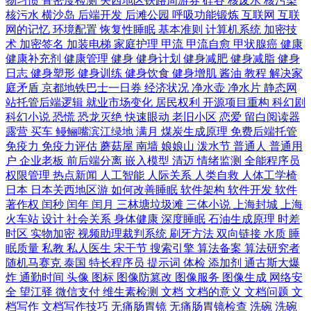
物习惯
骨密度检测
关西地区铁路周游券
硅谷
核废水
核污染
核污水
横沙岛
后端开发
后滩公园
呼吸功能锻炼
互联网
互联
网的记忆
环境配置
恢复性睡眠
基本准则
计算机系统
加密技
术
加密签名
加装电梯
家庭护理
甲流
甲流自愈
甲状腺癌
健康
健康补充剂
健康管理
健身
健身计划
健身减肥
健身减脂
健身
日志
健身塑形
健身训练
健身饮食
健身增肌
酱油
教程
解决家
庭矛盾
京都地铁巴士一日券
经济状况
净水壶
净水片
静态网
站托管后端逻辑
就业市场变化
居民权利
开源项目重构
科幻剧
科幻小说
恐慌
恐龙灭绝
快速眼动
老旧小区
恋爱
留白阅读器
露营
买车
鳗鲡嘴滨江绿地
满月
煤炭生成原理
免费后端托管
免疫力
免疫力评估
蘑菇屋
南墙
娘娘山
泼水节
普通人
普通用
户
企业老板
前后端分离
嵌入模型
清迈
情绪监测
全能程序员
权限管理
热点新闻
人工智能
人际关系
人类自救
人体工学椅
日本
日本关西地区游
如何改善睡眠
软件架构
软件开发
软件
著作权
闰秒
闰年
闰月
三林塘垃圾滩
三体小说
上海封城
上海
火车站
设计
社会关系
身体健康
深度睡眠
石油生成原理
时差
时区
实物加密
视频助理裁判系统
刷牙方法
双向链接
水质
睡
眠质量
私教
私人医生
宋干节
搜索引擎
算法备案
算法研究者
随机马赛克
泰国
特长程序员
提示词
体检
添加剂
通古斯大爆
炸
通勤时间
头像
图标
图像防篡改
图像服务
图像生成
网络安
全
望江驿
微信支付
维生素检测
文档
文档的意义
文档问题
文
档写作
文档写作技巧
无痛肠胃镜
无痛肠胃镜检查
洗碗
洗碗