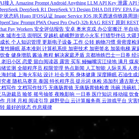
AI接入
Amazing Prompt
Android
Anything LLM
API Key 泄露
API
DeepSeek
DeepSeek R1
DeepSeek V3
Design
DHA
DJI FPV
EPA
Fa
TP 状态码
Hugo
IFOS认证
Image Service
IOS
JR关西迷你铁路周
OpenClaw
Prompt
PWA
Quest Pro
QwQ-32b
RAG
REST 原则
REST
hat Pay
Workers
安全评估报告
安卓
奥米克戎
办公室搬迁
半自动
个体
城市生活
崇明区
穿越机
嵯峨野游览小火车
打猎型伴侣
大疆
人成长
个人知识管理
更新电子设备
工作
公转
购物习惯
骨密度检
恢复性睡眠
基本准则
计算机系统
加密技术
加密签名
加装电梯
家
身饮食
健身增肌
酱油
教程
解决家庭矛盾
京都地铁巴士一日券
经
动
老旧小区
恋爱
留白阅读器
露营
买车
鳗鲡嘴滨江绿地
满月
煤
情绪监测
全能程序员
权限管理
热点新闻
人工智能
人际关系
人类
上海封城
上海火车站
设计
社会关系
身体健康
深度睡眠
石油生成
研究者
随机马赛克
泰国
特长程序员
提示词
体检
添加剂
通古斯
文档写作
文档写作技巧
无痛肠胃镜
无痛肠胃镜检查
洗碗
洗碗机
亚马逊裁员
验签
摇号抽签
夜晚影响
一日券
医疗知识
移动端
饮
工作
月球
月相
阅读引导
越野登山
云计算服务商
云游戏平台
灾害
自转
最好的状态
作息规律