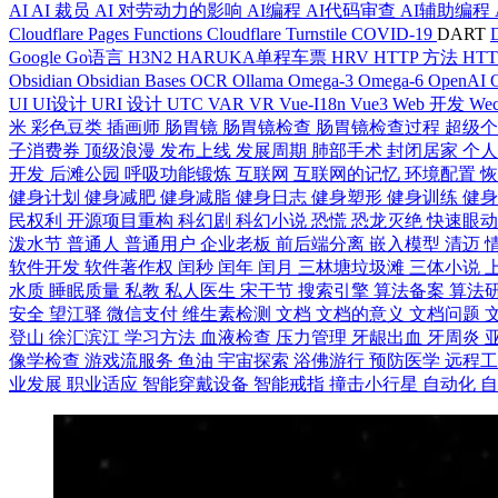
AI
AI 裁员
AI 对劳动力的影响
AI编程
AI代码审查
AI辅助编程
Cloudflare Pages Functions
Cloudflare Turnstile
COVID-19
DART
Google
Go语言
H3N2
HARUKA单程车票
HRV
HTTP 方法
HT
Obsidian
Obsidian Bases
OCR
Ollama
Omega-3
Omega-6
OpenAI
UI
UI设计
URI 设计
UTC
VAR
VR
Vue-I18n
Vue3
Web 开发
Wec
米
彩色豆类
插画师
肠胃镜
肠胃镜检查
肠胃镜检查过程
超级
子消费券
顶级浪漫
发布上线
发展周期
肺部手术
封闭居家
个
开发
后滩公园
呼吸功能锻炼
互联网
互联网的记忆
环境配置
健身计划
健身减肥
健身减脂
健身日志
健身塑形
健身训练
健
民权利
开源项目重构
科幻剧
科幻小说
恐慌
恐龙灭绝
快速眼
泼水节
普通人
普通用户
企业老板
前后端分离
嵌入模型
清迈
软件开发
软件著作权
闰秒
闰年
闰月
三林塘垃圾滩
三体小说
水质
睡眠质量
私教
私人医生
宋干节
搜索引擎
算法备案
算法
安全
望江驿
微信支付
维生素检测
文档
文档的意义
文档问题
登山
徐汇滨江
学习方法
血液检查
压力管理
牙龈出血
牙周炎
像学检查
游戏流服务
鱼油
宇宙探索
浴佛游行
预防医学
远程
业发展
职业适应
智能穿戴设备
智能戒指
撞击小行星
自动化