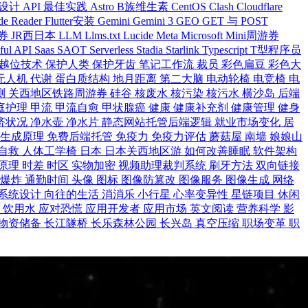
 设计
API 最佳实践
Astro
B族维生素
CentOS
Clash
Cloudflare
de Reader
Flutter安装
Gemini
Gemini 3
GEO
GET 与 POST
游券
JR西日本
LLM
Llms.txt
Lucide
Meta
Microsoft
Mini周游券
ful API
Saas
SAOT
Serverless
Stadia
Starlink
Typescript
T型程序员
越位技术
保护人类
保护牙齿
笔记工作流
裁员
彩色扁豆
彩色大
无人机
代谢
蛋白质结构
地月距离
第二大脑
电动轮椅
电竞椅
电
测
关西地区铁路周游券
硅谷
核废水
核污染
核污水
横沙岛
后端
庭护理
甲流
甲流自愈
甲状腺癌
健康
健康补充剂
健康管理
健身
济状况
净水壶
净水片
静态网站托管后端逻辑
就业市场变化
居
炭生成原理
免费后端托管
免疫力
免疫力评估
蘑菇屋
南墙
娘娘山
自救
人体工学椅
日本
日本关西地区游
如何改善睡眠
软件架构
原理
时差
时区
实物加密
视频助理裁判系统
刷牙方法
双向链接
大爆炸
通勤时间
头像
图标
图像防篡改
图像服务
图像生成
网络
系统设计
向往的生活
消消乐
小行星
心率变异性
星链项目
休闲
食
饮用水
应对恐慌
应用开发者
应用市场
英文阅读
营养科学
影
物资储备
长江隧桥
长乐森林公园
长兴岛
真空压缩
职场变革
职