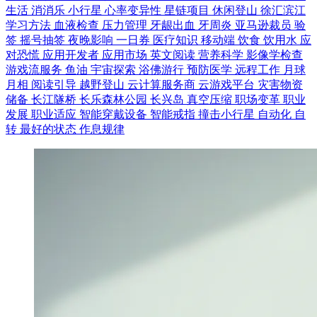
生活
消消乐
小行星
心率变异性
星链项目
休闲登山
徐汇滨江
学习方法
血液检查
压力管理
牙龈出血
牙周炎
亚马逊裁员
验
签
摇号抽签
夜晚影响
一日券
医疗知识
移动端
饮食
饮用水
应
对恐慌
应用开发者
应用市场
英文阅读
营养科学
影像学检查
游戏流服务
鱼油
宇宙探索
浴佛游行
预防医学
远程工作
月球
月相
阅读引导
越野登山
云计算服务商
云游戏平台
灾害物资
储备
长江隧桥
长乐森林公园
长兴岛
真空压缩
职场变革
职业
发展
职业适应
智能穿戴设备
智能戒指
撞击小行星
自动化
自
转
最好的状态
作息规律