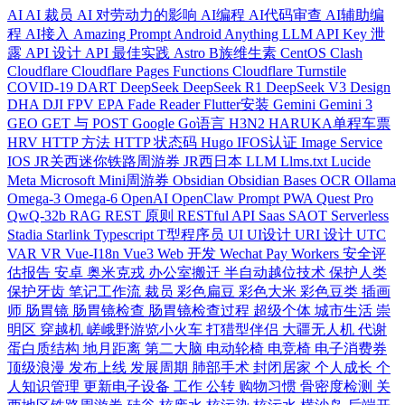
AI
AI 裁员
AI 对劳动力的影响
AI编程
AI代码审查
AI辅助编
程
AI接入
Amazing Prompt
Android
Anything LLM
API Key 泄
露
API 设计
API 最佳实践
Astro
B族维生素
CentOS
Clash
Cloudflare
Cloudflare Pages Functions
Cloudflare Turnstile
COVID-19
DART
DeepSeek
DeepSeek R1
DeepSeek V3
Design
DHA
DJI FPV
EPA
Fade Reader
Flutter安装
Gemini
Gemini 3
GEO
GET 与 POST
Google
Go语言
H3N2
HARUKA单程车票
HRV
HTTP 方法
HTTP 状态码
Hugo
IFOS认证
Image Service
IOS
JR关西迷你铁路周游券
JR西日本
LLM
Llms.txt
Lucide
Meta
Microsoft
Mini周游券
Obsidian
Obsidian Bases
OCR
Ollama
Omega-3
Omega-6
OpenAI
OpenClaw
Prompt
PWA
Quest Pro
QwQ-32b
RAG
REST 原则
RESTful API
Saas
SAOT
Serverless
Stadia
Starlink
Typescript
T型程序员
UI
UI设计
URI 设计
UTC
VAR
VR
Vue-I18n
Vue3
Web 开发
Wechat Pay
Workers
安全评
估报告
安卓
奥米克戎
办公室搬迁
半自动越位技术
保护人类
保护牙齿
笔记工作流
裁员
彩色扁豆
彩色大米
彩色豆类
插画
师
肠胃镜
肠胃镜检查
肠胃镜检查过程
超级个体
城市生活
崇
明区
穿越机
嵯峨野游览小火车
打猎型伴侣
大疆无人机
代谢
蛋白质结构
地月距离
第二大脑
电动轮椅
电竞椅
电子消费券
顶级浪漫
发布上线
发展周期
肺部手术
封闭居家
个人成长
个
人知识管理
更新电子设备
工作
公转
购物习惯
骨密度检测
关