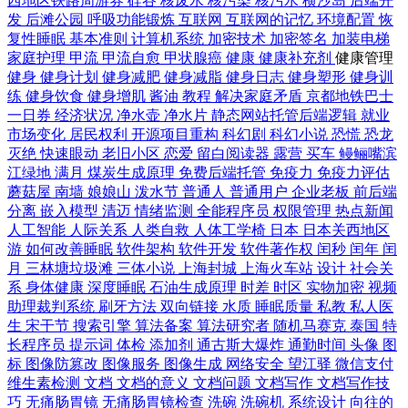
西地区铁路周游券
硅谷
核废水
核污染
核污水
横沙岛
后端开
发
后滩公园
呼吸功能锻炼
互联网
互联网的记忆
环境配置
恢
复性睡眠
基本准则
计算机系统
加密技术
加密签名
加装电梯
家庭护理
甲流
甲流自愈
甲状腺癌
健康
健康补充剂
健康管理
健身
健身计划
健身减肥
健身减脂
健身日志
健身塑形
健身训
练
健身饮食
健身增肌
酱油
教程
解决家庭矛盾
京都地铁巴士
一日券
经济状况
净水壶
净水片
静态网站托管后端逻辑
就业
市场变化
居民权利
开源项目重构
科幻剧
科幻小说
恐慌
恐龙
灭绝
快速眼动
老旧小区
恋爱
留白阅读器
露营
买车
鳗鲡嘴滨
江绿地
满月
煤炭生成原理
免费后端托管
免疫力
免疫力评估
蘑菇屋
南墙
娘娘山
泼水节
普通人
普通用户
企业老板
前后端
分离
嵌入模型
清迈
情绪监测
全能程序员
权限管理
热点新闻
人工智能
人际关系
人类自救
人体工学椅
日本
日本关西地区
游
如何改善睡眠
软件架构
软件开发
软件著作权
闰秒
闰年
闰
月
三林塘垃圾滩
三体小说
上海封城
上海火车站
设计
社会关
系
身体健康
深度睡眠
石油生成原理
时差
时区
实物加密
视频
助理裁判系统
刷牙方法
双向链接
水质
睡眠质量
私教
私人医
生
宋干节
搜索引擎
算法备案
算法研究者
随机马赛克
泰国
特
长程序员
提示词
体检
添加剂
通古斯大爆炸
通勤时间
头像
图
标
图像防篡改
图像服务
图像生成
网络安全
望江驿
微信支付
维生素检测
文档
文档的意义
文档问题
文档写作
文档写作技
巧
无痛肠胃镜
无痛肠胃镜检查
洗碗
洗碗机
系统设计
向往的