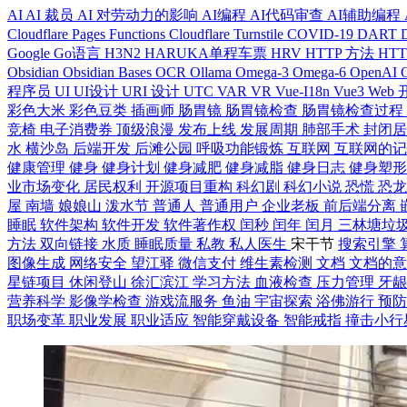
AI
AI 裁员
AI 对劳动力的影响
AI编程
AI代码审查
AI辅助编程
Cloudflare Pages Functions
Cloudflare Turnstile
COVID-19
DART
Google
Go语言
H3N2
HARUKA单程车票
HRV
HTTP 方法
HT
Obsidian
Obsidian Bases
OCR
Ollama
Omega-3
Omega-6
OpenAI
程序员
UI
UI设计
URI 设计
UTC
VAR
VR
Vue-I18n
Vue3
Web
彩色大米
彩色豆类
插画师
肠胃镜
肠胃镜检查
肠胃镜检查过程
竞椅
电子消费券
顶级浪漫
发布上线
发展周期
肺部手术
封闭
水
横沙岛
后端开发
后滩公园
呼吸功能锻炼
互联网
互联网的
健康管理
健身
健身计划
健身减肥
健身减脂
健身日志
健身塑
业市场变化
居民权利
开源项目重构
科幻剧
科幻小说
恐慌
恐
屋
南墙
娘娘山
泼水节
普通人
普通用户
企业老板
前后端分离
睡眠
软件架构
软件开发
软件著作权
闰秒
闰年
闰月
三林塘垃
方法
双向链接
水质
睡眠质量
私教
私人医生
宋干节
搜索引擎
图像生成
网络安全
望江驿
微信支付
维生素检测
文档
文档的
星链项目
休闲登山
徐汇滨江
学习方法
血液检查
压力管理
牙
营养科学
影像学检查
游戏流服务
鱼油
宇宙探索
浴佛游行
预
职场变革
职业发展
职业适应
智能穿戴设备
智能戒指
撞击小行