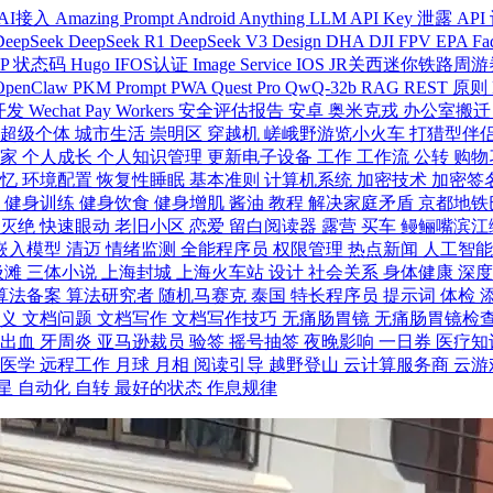
AI接入
Amazing Prompt
Android
Anything LLM
API Key 泄露
API
DeepSeek
DeepSeek R1
DeepSeek V3
Design
DHA
DJI FPV
EPA
Fa
TP 状态码
Hugo
IFOS认证
Image Service
IOS
JR关西迷你铁路周
OpenClaw
PKM
Prompt
PWA
Quest Pro
QwQ-32b
RAG
REST 原则
 开发
Wechat Pay
Workers
安全评估报告
安卓
奥米克戎
办公室搬
超级个体
城市生活
崇明区
穿越机
嵯峨野游览小火车
打猎型伴
居家
个人成长
个人知识管理
更新电子设备
工作
工作流
公转
购物
记忆
环境配置
恢复性睡眠
基本准则
计算机系统
加密技术
加密签
形
健身训练
健身饮食
健身增肌
酱油
教程
解决家庭矛盾
京都地铁
龙灭绝
快速眼动
老旧小区
恋爱
留白阅读器
露营
买车
鳗鲡嘴滨江
嵌入模型
清迈
情绪监测
全能程序员
权限管理
热点新闻
人工智
圾滩
三体小说
上海封城
上海火车站
设计
社会关系
身体健康
深
算法备案
算法研究者
随机马赛克
泰国
特长程序员
提示词
体检
意义
文档问题
文档写作
文档写作技巧
无痛肠胃镜
无痛肠胃镜检
龈出血
牙周炎
亚马逊裁员
验签
摇号抽签
夜晚影响
一日券
医疗知
防医学
远程工作
月球
月相
阅读引导
越野登山
云计算服务商
云游
星
自动化
自转
最好的状态
作息规律