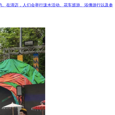
的。在清迈，人们会举行泼水活动、花车巡游、浴佛游行以及参