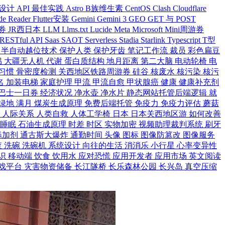
 设计
API 最佳实践
Astro
B族维生素
CentOS
Clash
Cloudflare
de Reader
Flutter安装
Gemini
Gemini 3
GEO
GET 与 POST
游券
JR西日本
LLM
Llms.txt
Lucide
Meta
Microsoft
Mini周游券
RESTful API
Saas
SAOT
Serverless
Stadia
Starlink
Typescript
T型
迁
半自动越位技术
保护人类
保护牙齿
笔记工作流
裁员
彩色扁豆
侣
大疆无人机
代谢
蛋白质结构
地月距离
第二大脑
电动轮椅
电
习惯
骨密度检测
关西地区铁路周游券
硅谷
核废水
核污染
核污
名
加装电梯
家庭护理
甲流
甲流自愈
甲状腺癌
健康
健康补充剂
巴士一日券
经济状况
净水壶
净水片
静态网站托管后端逻辑
就
绿地
满月
煤炭生成原理
免费后端托管
免疫力
免疫力评估
蘑菇
能
人际关系
人类自救
人体工学椅
日本
日本关西地区游
如何改善
度睡眠
石油生成原理
时差
时区
实物加密
视频助理裁判系统
刷牙
添加剂
通古斯大爆炸
通勤时间
头像
图标
图像防篡改
图像服务
查
洗碗
洗碗机
系统设计
向往的生活
消消乐
小行星
心率变异性
识
移动端
饮食
饮用水
应对恐慌
应用开发者
应用市场
英文阅读
戏平台
灾害物资储备
长江隧桥
长乐森林公园
长兴岛
真空压缩