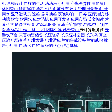
机
系统设计
向往的生活
消消乐
小行星
心率变异性
星链项目
休闲登山
徐汇滨江
学习方法
血液检查
压力管理
牙龈出血
牙
周炎
亚马逊裁员
验签
摇号抽签
夜晚影响
一日券
医疗知识
移
动端
饮食
饮用水
应对恐慌
应用开发者
应用市场
英文阅读
营
养科学
影像学检查
游戏流服务
鱼油
宇宙探索
浴佛游行
预防
医学
远程工作
月球
月相
阅读引导
越野登山
云计算服务商
云
游戏平台
灾害物资储备
长江隧桥
长乐森林公园
长兴岛
真空
压缩
职场变革
职业发展
职业适应
智能穿戴设备
智能戒指
撞
击小行星
自动化
自转
最好的状态
作息规律