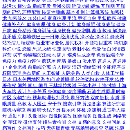
物习惯
骨密度检测
关西地区铁路周游券
硅谷
核废水
核污染
核污水
横沙岛
后端开发
后滩公园
呼吸功能锻炼
互联网
互联
网的记忆
环境配置
恢复性睡眠
基本准则
计算机系统
加密技
术
加密签名
加装电梯
家庭护理
甲流
甲流自愈
甲状腺癌
健康
健康补充剂
健康管理
健身
健身计划
健身减肥
健身减脂
健身
日志
健身塑形
健身训练
健身饮食
健身增肌
酱油
教程
解决家
庭矛盾
京都地铁巴士一日券
经济状况
净水壶
净水片
静态网
站托管后端逻辑
就业市场变化
居民权利
开源项目重构
科幻剧
科幻小说
恐慌
恐龙灭绝
快速眼动
老旧小区
恋爱
留白阅读器
露营
买车
鳗鲡嘴滨江绿地
满月
煤炭生成原理
免费后端托管
免疫力
免疫力评估
蘑菇屋
南墙
娘娘山
泼水节
普通人
普通用
户
企业老板
前后端分离
嵌入模型
清迈
情绪监测
全能程序员
权限管理
热点新闻
人工智能
人际关系
人类自救
人体工学椅
日本
日本关西地区游
如何改善睡眠
软件架构
软件开发
软件
著作权
闰秒
闰年
闰月
三林塘垃圾滩
三体小说
上海封城
上海
火车站
设计
社会关系
身体健康
深度睡眠
石油生成原理
时差
时区
实物加密
视频助理裁判系统
刷牙方法
双向链接
水质
睡
眠质量
私教
私人医生
宋干节
搜索引擎
算法备案
算法研究者
随机马赛克
泰国
特长程序员
提示词
体检
添加剂
通古斯大爆
炸
通勤时间
头像
图标
图像防篡改
图像服务
图像生成
网络安
全
望江驿
微信支付
维生素检测
文档
文档的意义
文档问题
文
档写作
文档写作技巧
无痛肠胃镜
无痛肠胃镜检查
洗碗
洗碗