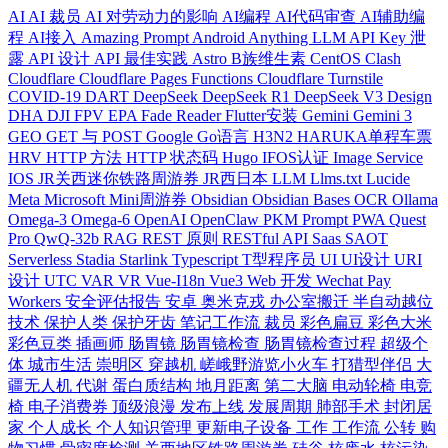
AI
AI 裁员
AI 对劳动力的影响
AI编程
AI代码审查
AI辅助编
程
AI接入
Amazing Prompt
Android
Anything LLM
API Key 泄
露
API 设计
API 最佳实践
Astro
B族维生素
CentOS
Clash
Cloudflare
Cloudflare Pages Functions
Cloudflare Turnstile
COVID-19
DART
DeepSeek
DeepSeek R1
DeepSeek V3
Design
DHA
DJI FPV
EPA
Fade Reader
Flutter安装
Gemini
Gemini 3
GEO
GET 与 POST
Google
Go语言
H3N2
HARUKA单程车票
HRV
HTTP 方法
HTTP 状态码
Hugo
IFOS认证
Image Service
IOS
JR关西迷你铁路周游券
JR西日本
LLM
Llms.txt
Lucide
Meta
Microsoft
Mini周游券
Obsidian
Obsidian Bases
OCR
Ollama
Omega-3
Omega-6
OpenAI
OpenClaw
PKM
Prompt
PWA
Quest
Pro
QwQ-32b
RAG
REST 原则
RESTful API
Saas
SAOT
Serverless
Stadia
Starlink
Typescript
T型程序员
UI
UI设计
URI
设计
UTC
VAR
VR
Vue-I18n
Vue3
Web 开发
Wechat Pay
Workers
安全评估报告
安卓
奥米克戎
办公室搬迁
半自动越位
技术
保护人类
保护牙齿
笔记工作流
裁员
彩色扁豆
彩色大米
彩色豆类
插画师
肠胃镜
肠胃镜检查
肠胃镜检查过程
超级个
体
城市生活
崇明区
穿越机
嵯峨野游览小火车
打猎型伴侣
大
疆无人机
代谢
蛋白质结构
地月距离
第二大脑
电动轮椅
电竞
椅
电子消费券
顶级浪漫
发布上线
发展周期
肺部手术
封闭居
家
个人成长
个人知识管理
更新电子设备
工作
工作流
公转
购