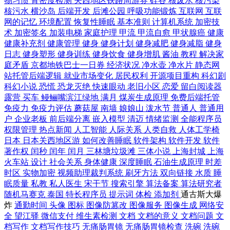
物习惯
骨密度检测
关西地区铁路周游券
硅谷
核废水
核污染
核污水
横沙岛
后端开发
后滩公园
呼吸功能锻炼
互联网
互联
网的记忆
环境配置
恢复性睡眠
基本准则
计算机系统
加密技
术
加密签名
加装电梯
家庭护理
甲流
甲流自愈
甲状腺癌
健康
健康补充剂
健康管理
健身
健身计划
健身减肥
健身减脂
健身
日志
健身塑形
健身训练
健身饮食
健身增肌
酱油
教程
解决家
庭矛盾
京都地铁巴士一日券
经济状况
净水壶
净水片
静态网
站托管后端逻辑
就业市场变化
居民权利
开源项目重构
科幻剧
科幻小说
恐慌
恐龙灭绝
快速眼动
老旧小区
恋爱
留白阅读器
露营
买车
鳗鲡嘴滨江绿地
满月
煤炭生成原理
免费后端托管
免疫力
免疫力评估
蘑菇屋
南墙
娘娘山
泼水节
普通人
普通用
户
企业老板
前后端分离
嵌入模型
清迈
情绪监测
全能程序员
权限管理
热点新闻
人工智能
人际关系
人类自救
人体工学椅
日本
日本关西地区游
如何改善睡眠
软件架构
软件开发
软件
著作权
闰秒
闰年
闰月
三林塘垃圾滩
三体小说
上海封城
上海
火车站
设计
社会关系
身体健康
深度睡眠
石油生成原理
时差
时区
实物加密
视频助理裁判系统
刷牙方法
双向链接
水质
睡
眠质量
私教
私人医生
宋干节
搜索引擎
算法备案
算法研究者
随机马赛克
泰国
特长程序员
提示词
体检
添加剂
通古斯大爆
炸
通勤时间
头像
图标
图像防篡改
图像服务
图像生成
网络安
全
望江驿
微信支付
维生素检测
文档
文档的意义
文档问题
文
档写作
文档写作技巧
无痛肠胃镜
无痛肠胃镜检查
洗碗
洗碗