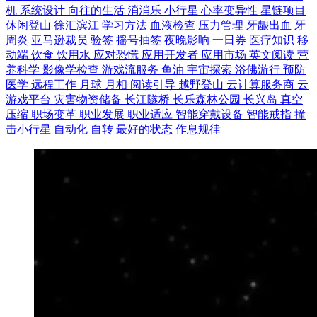
机
系统设计
向往的生活
消消乐
小行星
心率变异性
星链项目
休闲登山
徐汇滨江
学习方法
血液检查
压力管理
牙龈出血
牙
周炎
亚马逊裁员
验签
摇号抽签
夜晚影响
一日券
医疗知识
移
动端
饮食
饮用水
应对恐慌
应用开发者
应用市场
英文阅读
营
养科学
影像学检查
游戏流服务
鱼油
宇宙探索
浴佛游行
预防
医学
远程工作
月球
月相
阅读引导
越野登山
云计算服务商
云
游戏平台
灾害物资储备
长江隧桥
长乐森林公园
长兴岛
真空
压缩
职场变革
职业发展
职业适应
智能穿戴设备
智能戒指
撞
击小行星
自动化
自转
最好的状态
作息规律