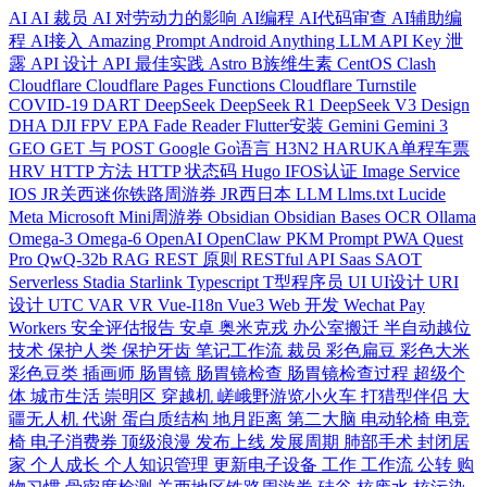
AI
AI 裁员
AI 对劳动力的影响
AI编程
AI代码审查
AI辅助编
程
AI接入
Amazing Prompt
Android
Anything LLM
API Key 泄
露
API 设计
API 最佳实践
Astro
B族维生素
CentOS
Clash
Cloudflare
Cloudflare Pages Functions
Cloudflare Turnstile
COVID-19
DART
DeepSeek
DeepSeek R1
DeepSeek V3
Design
DHA
DJI FPV
EPA
Fade Reader
Flutter安装
Gemini
Gemini 3
GEO
GET 与 POST
Google
Go语言
H3N2
HARUKA单程车票
HRV
HTTP 方法
HTTP 状态码
Hugo
IFOS认证
Image Service
IOS
JR关西迷你铁路周游券
JR西日本
LLM
Llms.txt
Lucide
Meta
Microsoft
Mini周游券
Obsidian
Obsidian Bases
OCR
Ollama
Omega-3
Omega-6
OpenAI
OpenClaw
PKM
Prompt
PWA
Quest
Pro
QwQ-32b
RAG
REST 原则
RESTful API
Saas
SAOT
Serverless
Stadia
Starlink
Typescript
T型程序员
UI
UI设计
URI
设计
UTC
VAR
VR
Vue-I18n
Vue3
Web 开发
Wechat Pay
Workers
安全评估报告
安卓
奥米克戎
办公室搬迁
半自动越位
技术
保护人类
保护牙齿
笔记工作流
裁员
彩色扁豆
彩色大米
彩色豆类
插画师
肠胃镜
肠胃镜检查
肠胃镜检查过程
超级个
体
城市生活
崇明区
穿越机
嵯峨野游览小火车
打猎型伴侣
大
疆无人机
代谢
蛋白质结构
地月距离
第二大脑
电动轮椅
电竞
椅
电子消费券
顶级浪漫
发布上线
发展周期
肺部手术
封闭居
家
个人成长
个人知识管理
更新电子设备
工作
工作流
公转
购