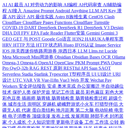
AI
AI 裁员
AI 对劳动力的影响
AI编程
AI代码审查
AI辅助编
程
AI接入
Amazing Prompt
Android
Anything LLM
API Key 泄
露
API 设计
API 最佳实践
Astro
B族维生素
CentOS
Clash
Cloudflare
Cloudflare Pages Functions
Cloudflare Turnstile
COVID-19
DART
DeepSeek
DeepSeek R1
DeepSeek V3
Design
DHA
DJI FPV
EPA
Fade Reader
Flutter安装
Gemini
Gemini 3
GEO
GET 与 POST
Google
Go语言
H3N2
HARUKA单程车票
HRV
HTTP 方法
HTTP 状态码
Hugo
IFOS认证
Image Service
IOS
JR关西迷你铁路周游券
JR西日本
LLM
Llms.txt
Lucide
Meta
Microsoft
Mini周游券
Obsidian
Obsidian Bases
OCR
Ollama
Omega-3
Omega-6
OpenAI
OpenClaw
PKM
Prompt
PWA
Quest
Pro
QwQ-32b
RAG
REST 原则
RESTful API
Saas
SAOT
Serverless
Stadia
Starlink
Typescript
T型程序员
UI
UI设计
URI
设计
UTC
VAR
VR
Vue-I18n
Vue3
Web 开发
Wechat Pay
Workers
安全评估报告
安卓
奥米克戎
办公室搬迁
半自动越位
技术
保护人类
保护牙齿
笔记工作流
裁员
彩色扁豆
彩色大米
彩色豆类
插画师
肠胃镜
肠胃镜检查
肠胃镜检查过程
超级个
体
城市生活
崇明区
穿越机
嵯峨野游览小火车
打猎型伴侣
大
疆无人机
代谢
蛋白质结构
地月距离
第二大脑
电动轮椅
电竞
椅
电子消费券
顶级浪漫
发布上线
发展周期
肺部手术
封闭居
家
个人成长
个人知识管理
更新电子设备
工作
工作流
公转
购