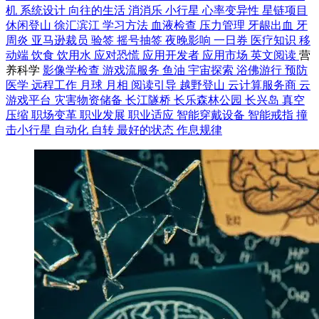
机
系统设计
向往的生活
消消乐
小行星
心率变异性
星链项目
休闲登山
徐汇滨江
学习方法
血液检查
压力管理
牙龈出血
牙
周炎
亚马逊裁员
验签
摇号抽签
夜晚影响
一日券
医疗知识
移
动端
饮食
饮用水
应对恐慌
应用开发者
应用市场
英文阅读
营
养科学
影像学检查
游戏流服务
鱼油
宇宙探索
浴佛游行
预防
医学
远程工作
月球
月相
阅读引导
越野登山
云计算服务商
云
游戏平台
灾害物资储备
长江隧桥
长乐森林公园
长兴岛
真空
压缩
职场变革
职业发展
职业适应
智能穿戴设备
智能戒指
撞
击小行星
自动化
自转
最好的状态
作息规律