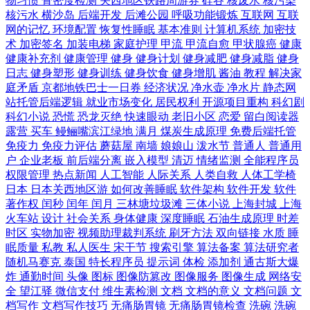
物习惯
骨密度检测
关西地区铁路周游券
硅谷
核废水
核污染
核污水
横沙岛
后端开发
后滩公园
呼吸功能锻炼
互联网
互联
网的记忆
环境配置
恢复性睡眠
基本准则
计算机系统
加密技
术
加密签名
加装电梯
家庭护理
甲流
甲流自愈
甲状腺癌
健康
健康补充剂
健康管理
健身
健身计划
健身减肥
健身减脂
健身
日志
健身塑形
健身训练
健身饮食
健身增肌
酱油
教程
解决家
庭矛盾
京都地铁巴士一日券
经济状况
净水壶
净水片
静态网
站托管后端逻辑
就业市场变化
居民权利
开源项目重构
科幻剧
科幻小说
恐慌
恐龙灭绝
快速眼动
老旧小区
恋爱
留白阅读器
露营
买车
鳗鲡嘴滨江绿地
满月
煤炭生成原理
免费后端托管
免疫力
免疫力评估
蘑菇屋
南墙
娘娘山
泼水节
普通人
普通用
户
企业老板
前后端分离
嵌入模型
清迈
情绪监测
全能程序员
权限管理
热点新闻
人工智能
人际关系
人类自救
人体工学椅
日本
日本关西地区游
如何改善睡眠
软件架构
软件开发
软件
著作权
闰秒
闰年
闰月
三林塘垃圾滩
三体小说
上海封城
上海
火车站
设计
社会关系
身体健康
深度睡眠
石油生成原理
时差
时区
实物加密
视频助理裁判系统
刷牙方法
双向链接
水质
睡
眠质量
私教
私人医生
宋干节
搜索引擎
算法备案
算法研究者
随机马赛克
泰国
特长程序员
提示词
体检
添加剂
通古斯大爆
炸
通勤时间
头像
图标
图像防篡改
图像服务
图像生成
网络安
全
望江驿
微信支付
维生素检测
文档
文档的意义
文档问题
文
档写作
文档写作技巧
无痛肠胃镜
无痛肠胃镜检查
洗碗
洗碗