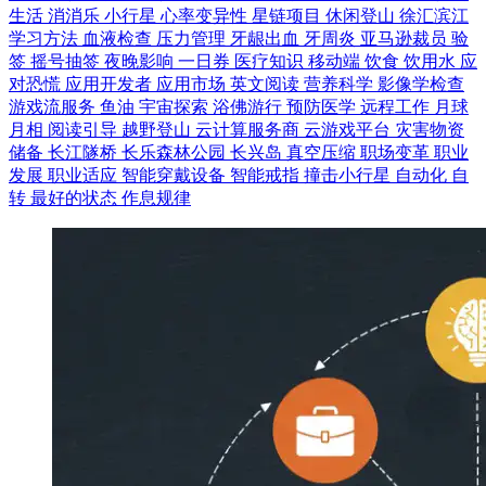
生活
消消乐
小行星
心率变异性
星链项目
休闲登山
徐汇滨江
学习方法
血液检查
压力管理
牙龈出血
牙周炎
亚马逊裁员
验
签
摇号抽签
夜晚影响
一日券
医疗知识
移动端
饮食
饮用水
应
对恐慌
应用开发者
应用市场
英文阅读
营养科学
影像学检查
游戏流服务
鱼油
宇宙探索
浴佛游行
预防医学
远程工作
月球
月相
阅读引导
越野登山
云计算服务商
云游戏平台
灾害物资
储备
长江隧桥
长乐森林公园
长兴岛
真空压缩
职场变革
职业
发展
职业适应
智能穿戴设备
智能戒指
撞击小行星
自动化
自
转
最好的状态
作息规律