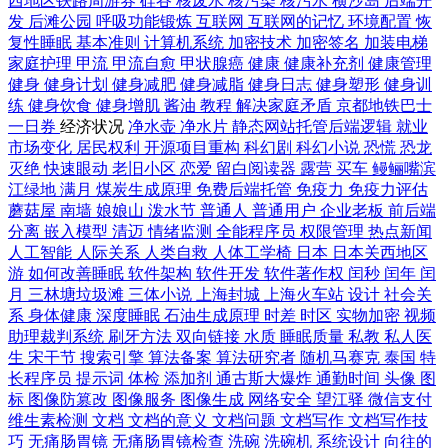
西地区铁路周游券
硅谷
核废水
核污染
核污水
横沙岛
后端开
发
后滩公园
呼吸功能锻炼
互联网
互联网的记忆
环境配置
恢
复性睡眠
基本准则
计算机系统
加密技术
加密签名
加装电梯
家庭护理
甲流
甲流自愈
甲状腺癌
健康
健康补充剂
健康管理
健身
健身计划
健身减肥
健身减脂
健身日志
健身塑形
健身训
练
健身饮食
健身增肌
酱油
教程
解决家庭矛盾
京都地铁巴士
一日券
经济状况
净水壶
净水片
静态网站托管后端逻辑
就业
市场变化
居民权利
开源项目重构
科幻剧
科幻小说
恐慌
恐龙
灭绝
快速眼动
老旧小区
恋爱
留白阅读器
露营
买车
鳗鲡嘴滨
江绿地
满月
煤炭生成原理
免费后端托管
免疫力
免疫力评估
蘑菇屋
南墙
娘娘山
泼水节
普通人
普通用户
企业老板
前后端
分离
嵌入模型
清迈
情绪监测
全能程序员
权限管理
热点新闻
人工智能
人际关系
人类自救
人体工学椅
日本
日本关西地区
游
如何改善睡眠
软件架构
软件开发
软件著作权
闰秒
闰年
闰
月
三林塘垃圾滩
三体小说
上海封城
上海火车站
设计
社会关
系
身体健康
深度睡眠
石油生成原理
时差
时区
实物加密
视频
助理裁判系统
刷牙方法
双向链接
水质
睡眠质量
私教
私人医
生
宋干节
搜索引擎
算法备案
算法研究者
随机马赛克
泰国
特
长程序员
提示词
体检
添加剂
通古斯大爆炸
通勤时间
头像
图
标
图像防篡改
图像服务
图像生成
网络安全
望江驿
微信支付
维生素检测
文档
文档的意义
文档问题
文档写作
文档写作技
巧
无痛肠胃镜
无痛肠胃镜检查
洗碗
洗碗机
系统设计
向往的