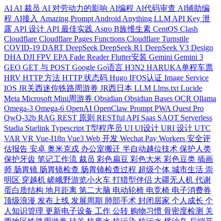
AI
AI 裁员
AI 对劳动力的影响
AI编程
AI代码审查
AI辅助编
程
AI接入
Amazing Prompt
Android
Anything LLM
API Key 泄
露
API 设计
API 最佳实践
Astro
B族维生素
CentOS
Clash
Cloudflare
Cloudflare Pages Functions
Cloudflare Turnstile
COVID-19
DART
DeepSeek
DeepSeek R1
DeepSeek V3
Design
DHA
DJI FPV
EPA
Fade Reader
Flutter安装
Gemini
Gemini 3
GEO
GET 与 POST
Google
Go语言
H3N2
HARUKA单程车票
HRV
HTTP 方法
HTTP 状态码
Hugo
IFOS认证
Image Service
IOS
JR关西迷你铁路周游券
JR西日本
LLM
Llms.txt
Lucide
Meta
Microsoft
Mini周游券
Obsidian
Obsidian Bases
OCR
Ollama
Omega-3
Omega-6
OpenAI
OpenClaw
Prompt
PWA
Quest Pro
QwQ-32b
RAG
REST 原则
RESTful API
Saas
SAOT
Serverless
Stadia
Starlink
Typescript
T型程序员
UI
UI设计
URI 设计
UTC
VAR
VR
Vue-I18n
Vue3
Web 开发
Wechat Pay
Workers
安全评
估报告
安卓
奥米克戎
办公室搬迁
半自动越位技术
保护人类
保护牙齿
笔记工作流
裁员
彩色扁豆
彩色大米
彩色豆类
插画
师
肠胃镜
肠胃镜检查
肠胃镜检查过程
超级个体
城市生活
崇
明区
穿越机
嵯峨野游览小火车
打猎型伴侣
大疆无人机
代谢
蛋白质结构
地月距离
第二大脑
电动轮椅
电竞椅
电子消费券
顶级浪漫
发布上线
发展周期
肺部手术
封闭居家
个人成长
个
人知识管理
更新电子设备
工作
公转
购物习惯
骨密度检测
关