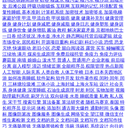
西地区铁路周游券
硅谷
核废水
核污染
核污水
横沙岛
后端开
发
后滩公园
呼吸功能锻炼
互联网
互联网的记忆
环境配置
恢
复性睡眠
基本准则
计算机系统
加密技术
加密签名
加装电梯
家庭护理
甲流
甲流自愈
甲状腺癌
健康
健康补充剂
健康管理
健身
健身计划
健身减肥
健身减脂
健身日志
健身塑形
健身训
练
健身饮食
健身增肌
酱油
教程
解决家庭矛盾
京都地铁巴士
一日券
经济状况
净水壶
净水片
静态网站托管后端逻辑
就业
市场变化
居民权利
开源项目重构
科幻剧
科幻小说
恐慌
恐龙
灭绝
快速眼动
老旧小区
恋爱
留白阅读器
露营
买车
鳗鲡嘴滨
江绿地
满月
煤炭生成原理
免费后端托管
免疫力
免疫力评估
蘑菇屋
南墙
娘娘山
泼水节
普通人
普通用户
企业老板
前后端
分离
嵌入模型
清迈
情绪监测
全能程序员
权限管理
热点新闻
人工智能
人际关系
人类自救
人体工学椅
日本
日本关西地区
游
如何改善睡眠
软件架构
软件开发
软件著作权
闰秒
闰年
闰
月
三林塘垃圾滩
三体小说
上海封城
上海火车站
设计
社会关
系
身体健康
深度睡眠
石油生成原理
时差
时区
实物加密
视频
助理裁判系统
刷牙方法
双向链接
水质
睡眠质量
私教
私人医
生
宋干节
搜索引擎
算法备案
算法研究者
随机马赛克
泰国
特
长程序员
提示词
体检
添加剂
通古斯大爆炸
通勤时间
头像
图
标
图像防篡改
图像服务
图像生成
网络安全
望江驿
微信支付
维生素检测
文档
文档的意义
文档问题
文档写作
文档写作技
巧
无痛肠胃镜
无痛肠胃镜检查
洗碗
洗碗机
系统设计
向往的