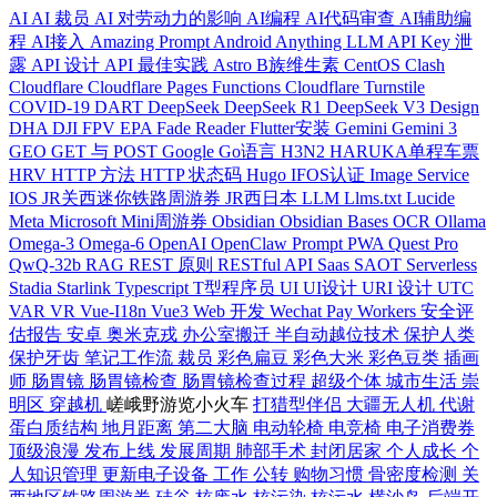
AI
AI 裁员
AI 对劳动力的影响
AI编程
AI代码审查
AI辅助编
程
AI接入
Amazing Prompt
Android
Anything LLM
API Key 泄
露
API 设计
API 最佳实践
Astro
B族维生素
CentOS
Clash
Cloudflare
Cloudflare Pages Functions
Cloudflare Turnstile
COVID-19
DART
DeepSeek
DeepSeek R1
DeepSeek V3
Design
DHA
DJI FPV
EPA
Fade Reader
Flutter安装
Gemini
Gemini 3
GEO
GET 与 POST
Google
Go语言
H3N2
HARUKA单程车票
HRV
HTTP 方法
HTTP 状态码
Hugo
IFOS认证
Image Service
IOS
JR关西迷你铁路周游券
JR西日本
LLM
Llms.txt
Lucide
Meta
Microsoft
Mini周游券
Obsidian
Obsidian Bases
OCR
Ollama
Omega-3
Omega-6
OpenAI
OpenClaw
Prompt
PWA
Quest Pro
QwQ-32b
RAG
REST 原则
RESTful API
Saas
SAOT
Serverless
Stadia
Starlink
Typescript
T型程序员
UI
UI设计
URI 设计
UTC
VAR
VR
Vue-I18n
Vue3
Web 开发
Wechat Pay
Workers
安全评
估报告
安卓
奥米克戎
办公室搬迁
半自动越位技术
保护人类
保护牙齿
笔记工作流
裁员
彩色扁豆
彩色大米
彩色豆类
插画
师
肠胃镜
肠胃镜检查
肠胃镜检查过程
超级个体
城市生活
崇
明区
穿越机
嵯峨野游览小火车
打猎型伴侣
大疆无人机
代谢
蛋白质结构
地月距离
第二大脑
电动轮椅
电竞椅
电子消费券
顶级浪漫
发布上线
发展周期
肺部手术
封闭居家
个人成长
个
人知识管理
更新电子设备
工作
公转
购物习惯
骨密度检测
关