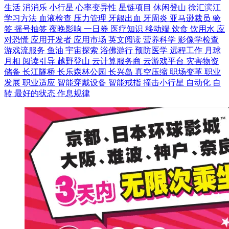
生活
消消乐
小行星
心率变异性
星链项目
休闲登山
徐汇滨江
学习方法
血液检查
压力管理
牙龈出血
牙周炎
亚马逊裁员
验
签
摇号抽签
夜晚影响
一日券
医疗知识
移动端
饮食
饮用水
应
对恐慌
应用开发者
应用市场
英文阅读
营养科学
影像学检查
游戏流服务
鱼油
宇宙探索
浴佛游行
预防医学
远程工作
月球
月相
阅读引导
越野登山
云计算服务商
云游戏平台
灾害物资
储备
长江隧桥
长乐森林公园
长兴岛
真空压缩
职场变革
职业
发展
职业适应
智能穿戴设备
智能戒指
撞击小行星
自动化
自
转
最好的状态
作息规律