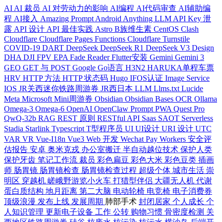
AI
AI 裁员
AI 对劳动力的影响
AI编程
AI代码审查
AI辅助编
程
AI接入
Amazing Prompt
Android
Anything LLM
API Key 泄
露
API 设计
API 最佳实践
Astro
B族维生素
CentOS
Clash
Cloudflare
Cloudflare Pages Functions
Cloudflare Turnstile
COVID-19
DART
DeepSeek
DeepSeek R1
DeepSeek V3
Design
DHA
DJI FPV
EPA
Fade Reader
Flutter安装
Gemini
Gemini 3
GEO
GET 与 POST
Google
Go语言
H3N2
HARUKA单程车票
HRV
HTTP 方法
HTTP 状态码
Hugo
IFOS认证
Image Service
IOS
JR关西迷你铁路周游券
JR西日本
LLM
Llms.txt
Lucide
Meta
Microsoft
Mini周游券
Obsidian
Obsidian Bases
OCR
Ollama
Omega-3
Omega-6
OpenAI
OpenClaw
Prompt
PWA
Quest Pro
QwQ-32b
RAG
REST 原则
RESTful API
Saas
SAOT
Serverless
Stadia
Starlink
Typescript
T型程序员
UI
UI设计
URI 设计
UTC
VAR
VR
Vue-I18n
Vue3
Web 开发
Wechat Pay
Workers
安全评
估报告
安卓
奥米克戎
办公室搬迁
半自动越位技术
保护人类
保护牙齿
笔记工作流
裁员
彩色扁豆
彩色大米
彩色豆类
插画
师
肠胃镜
肠胃镜检查
肠胃镜检查过程
超级个体
城市生活
崇
明区
穿越机
嵯峨野游览小火车
打猎型伴侣
大疆无人机
代谢
蛋白质结构
地月距离
第二大脑
电动轮椅
电竞椅
电子消费券
顶级浪漫
发布上线
发展周期
肺部手术
封闭居家
个人成长
个
人知识管理
更新电子设备
工作
公转
购物习惯
骨密度检测
关