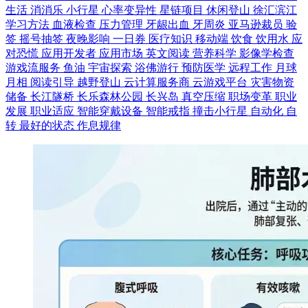
生活
消消乐
小行星
心率变异性
星链项目
休闲登山
徐汇滨江
学习方法
血液检查
压力管理
牙龈出血
牙周炎
亚马逊裁员
验
签
摇号抽签
夜晚影响
一日券
医疗知识
移动端
饮食
饮用水
应
对恐慌
应用开发者
应用市场
英文阅读
营养科学
影像学检查
游戏流服务
鱼油
宇宙探索
浴佛游行
预防医学
远程工作
月球
月相
阅读引导
越野登山
云计算服务商
云游戏平台
灾害物资
储备
长江隧桥
长乐森林公园
长兴岛
真空压缩
职场变革
职业
发展
职业适应
智能穿戴设备
智能戒指
撞击小行星
自动化
自
转
最好的状态
作息规律