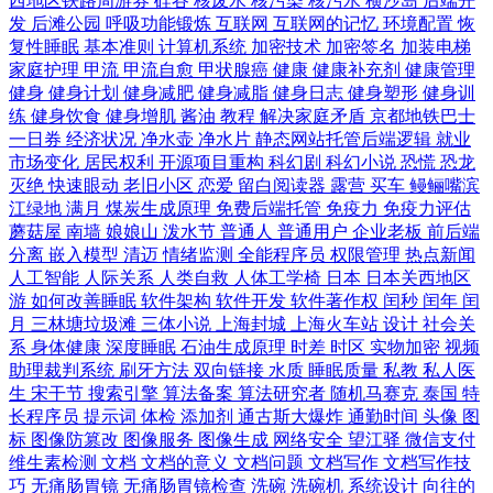
西地区铁路周游券
硅谷
核废水
核污染
核污水
横沙岛
后端开
发
后滩公园
呼吸功能锻炼
互联网
互联网的记忆
环境配置
恢
复性睡眠
基本准则
计算机系统
加密技术
加密签名
加装电梯
家庭护理
甲流
甲流自愈
甲状腺癌
健康
健康补充剂
健康管理
健身
健身计划
健身减肥
健身减脂
健身日志
健身塑形
健身训
练
健身饮食
健身增肌
酱油
教程
解决家庭矛盾
京都地铁巴士
一日券
经济状况
净水壶
净水片
静态网站托管后端逻辑
就业
市场变化
居民权利
开源项目重构
科幻剧
科幻小说
恐慌
恐龙
灭绝
快速眼动
老旧小区
恋爱
留白阅读器
露营
买车
鳗鲡嘴滨
江绿地
满月
煤炭生成原理
免费后端托管
免疫力
免疫力评估
蘑菇屋
南墙
娘娘山
泼水节
普通人
普通用户
企业老板
前后端
分离
嵌入模型
清迈
情绪监测
全能程序员
权限管理
热点新闻
人工智能
人际关系
人类自救
人体工学椅
日本
日本关西地区
游
如何改善睡眠
软件架构
软件开发
软件著作权
闰秒
闰年
闰
月
三林塘垃圾滩
三体小说
上海封城
上海火车站
设计
社会关
系
身体健康
深度睡眠
石油生成原理
时差
时区
实物加密
视频
助理裁判系统
刷牙方法
双向链接
水质
睡眠质量
私教
私人医
生
宋干节
搜索引擎
算法备案
算法研究者
随机马赛克
泰国
特
长程序员
提示词
体检
添加剂
通古斯大爆炸
通勤时间
头像
图
标
图像防篡改
图像服务
图像生成
网络安全
望江驿
微信支付
维生素检测
文档
文档的意义
文档问题
文档写作
文档写作技
巧
无痛肠胃镜
无痛肠胃镜检查
洗碗
洗碗机
系统设计
向往的