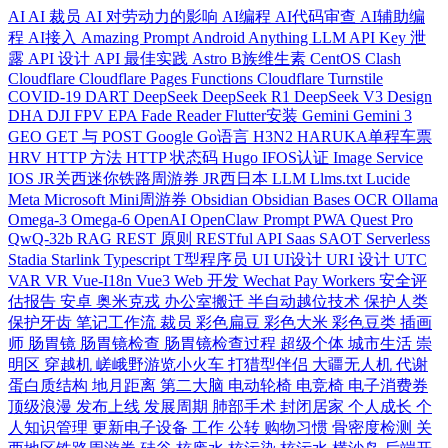
AI
AI 裁员
AI 对劳动力的影响
AI编程
AI代码审查
AI辅助编
程
AI接入
Amazing Prompt
Android
Anything LLM
API Key 泄
露
API 设计
API 最佳实践
Astro
B族维生素
CentOS
Clash
Cloudflare
Cloudflare Pages Functions
Cloudflare Turnstile
COVID-19
DART
DeepSeek
DeepSeek R1
DeepSeek V3
Design
DHA
DJI FPV
EPA
Fade Reader
Flutter安装
Gemini
Gemini 3
GEO
GET 与 POST
Google
Go语言
H3N2
HARUKA单程车票
HRV
HTTP 方法
HTTP 状态码
Hugo
IFOS认证
Image Service
IOS
JR关西迷你铁路周游券
JR西日本
LLM
Llms.txt
Lucide
Meta
Microsoft
Mini周游券
Obsidian
Obsidian Bases
OCR
Ollama
Omega-3
Omega-6
OpenAI
OpenClaw
Prompt
PWA
Quest Pro
QwQ-32b
RAG
REST 原则
RESTful API
Saas
SAOT
Serverless
Stadia
Starlink
Typescript
T型程序员
UI
UI设计
URI 设计
UTC
VAR
VR
Vue-I18n
Vue3
Web 开发
Wechat Pay
Workers
安全评
估报告
安卓
奥米克戎
办公室搬迁
半自动越位技术
保护人类
保护牙齿
笔记工作流
裁员
彩色扁豆
彩色大米
彩色豆类
插画
师
肠胃镜
肠胃镜检查
肠胃镜检查过程
超级个体
城市生活
崇
明区
穿越机
嵯峨野游览小火车
打猎型伴侣
大疆无人机
代谢
蛋白质结构
地月距离
第二大脑
电动轮椅
电竞椅
电子消费券
顶级浪漫
发布上线
发展周期
肺部手术
封闭居家
个人成长
个
人知识管理
更新电子设备
工作
公转
购物习惯
骨密度检测
关