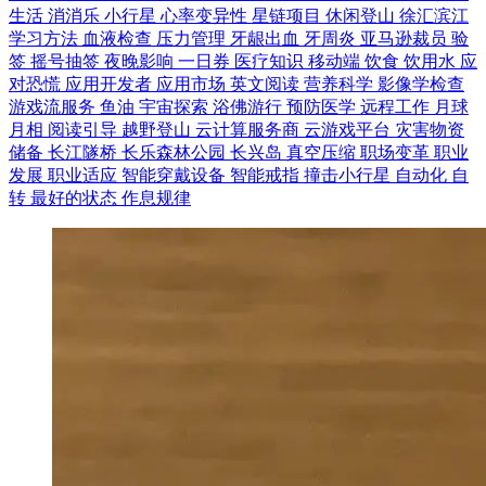
生活
消消乐
小行星
心率变异性
星链项目
休闲登山
徐汇滨江
学习方法
血液检查
压力管理
牙龈出血
牙周炎
亚马逊裁员
验
签
摇号抽签
夜晚影响
一日券
医疗知识
移动端
饮食
饮用水
应
对恐慌
应用开发者
应用市场
英文阅读
营养科学
影像学检查
游戏流服务
鱼油
宇宙探索
浴佛游行
预防医学
远程工作
月球
月相
阅读引导
越野登山
云计算服务商
云游戏平台
灾害物资
储备
长江隧桥
长乐森林公园
长兴岛
真空压缩
职场变革
职业
发展
职业适应
智能穿戴设备
智能戒指
撞击小行星
自动化
自
转
最好的状态
作息规律