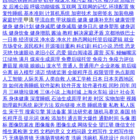
西地区铁路周游券
硅谷
核废水
核污染
核污水
横沙岛
后端开
发
后滩公园
呼吸功能锻炼
互联网
互联网的记忆
环境配置
恢
复性睡眠
基本准则
计算机系统
加密技术
加密签名
加装电梯
家庭护理
甲流
甲流自愈
甲状腺癌
健康
健康补充剂
健康管理
健身
健身计划
健身减肥
健身减脂
健身日志
健身塑形
健身训
练
健身饮食
健身增肌
酱油
教程
解决家庭矛盾
京都地铁巴士
一日券
经济状况
净水壶
净水片
静态网站托管后端逻辑
就业
市场变化
居民权利
开源项目重构
科幻剧
科幻小说
恐慌
恐龙
灭绝
快速眼动
老旧小区
恋爱
留白阅读器
露营
买车
鳗鲡嘴滨
江绿地
满月
煤炭生成原理
免费后端托管
免疫力
免疫力评估
蘑菇屋
南墙
娘娘山
泼水节
普通人
普通用户
企业老板
前后端
分离
嵌入模型
清迈
情绪监测
全能程序员
权限管理
热点新闻
人工智能
人际关系
人类自救
人体工学椅
日本
日本关西地区
游
如何改善睡眠
软件架构
软件开发
软件著作权
闰秒
闰年
闰
月
三林塘垃圾滩
三体小说
上海封城
上海火车站
设计
社会关
系
身体健康
深度睡眠
石油生成原理
时差
时区
实物加密
视频
助理裁判系统
刷牙方法
双向链接
水质
睡眠质量
私教
私人医
生
宋干节
搜索引擎
算法备案
算法研究者
随机马赛克
泰国
特
长程序员
提示词
体检
添加剂
通古斯大爆炸
通勤时间
头像
图
标
图像防篡改
图像服务
图像生成
网络安全
望江驿
微信支付
维生素检测
文档
文档的意义
文档问题
文档写作
文档写作技
巧
无痛肠胃镜
无痛肠胃镜检查
洗碗
洗碗机
系统设计
向往的