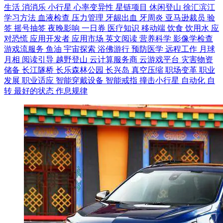
生活
消消乐
小行星
心率变异性
星链项目
休闲登山
徐汇滨江
学习方法
血液检查
压力管理
牙龈出血
牙周炎
亚马逊裁员
验
签
摇号抽签
夜晚影响
一日券
医疗知识
移动端
饮食
饮用水
应
对恐慌
应用开发者
应用市场
英文阅读
营养科学
影像学检查
游戏流服务
鱼油
宇宙探索
浴佛游行
预防医学
远程工作
月球
月相
阅读引导
越野登山
云计算服务商
云游戏平台
灾害物资
储备
长江隧桥
长乐森林公园
长兴岛
真空压缩
职场变革
职业
发展
职业适应
智能穿戴设备
智能戒指
撞击小行星
自动化
自
转
最好的状态
作息规律