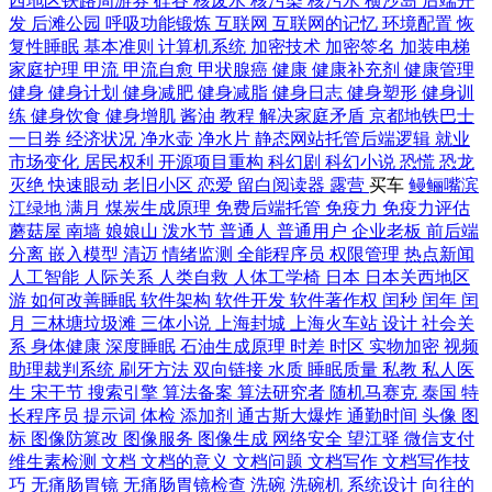
西地区铁路周游券
硅谷
核废水
核污染
核污水
横沙岛
后端开
发
后滩公园
呼吸功能锻炼
互联网
互联网的记忆
环境配置
恢
复性睡眠
基本准则
计算机系统
加密技术
加密签名
加装电梯
家庭护理
甲流
甲流自愈
甲状腺癌
健康
健康补充剂
健康管理
健身
健身计划
健身减肥
健身减脂
健身日志
健身塑形
健身训
练
健身饮食
健身增肌
酱油
教程
解决家庭矛盾
京都地铁巴士
一日券
经济状况
净水壶
净水片
静态网站托管后端逻辑
就业
市场变化
居民权利
开源项目重构
科幻剧
科幻小说
恐慌
恐龙
灭绝
快速眼动
老旧小区
恋爱
留白阅读器
露营
买车
鳗鲡嘴滨
江绿地
满月
煤炭生成原理
免费后端托管
免疫力
免疫力评估
蘑菇屋
南墙
娘娘山
泼水节
普通人
普通用户
企业老板
前后端
分离
嵌入模型
清迈
情绪监测
全能程序员
权限管理
热点新闻
人工智能
人际关系
人类自救
人体工学椅
日本
日本关西地区
游
如何改善睡眠
软件架构
软件开发
软件著作权
闰秒
闰年
闰
月
三林塘垃圾滩
三体小说
上海封城
上海火车站
设计
社会关
系
身体健康
深度睡眠
石油生成原理
时差
时区
实物加密
视频
助理裁判系统
刷牙方法
双向链接
水质
睡眠质量
私教
私人医
生
宋干节
搜索引擎
算法备案
算法研究者
随机马赛克
泰国
特
长程序员
提示词
体检
添加剂
通古斯大爆炸
通勤时间
头像
图
标
图像防篡改
图像服务
图像生成
网络安全
望江驿
微信支付
维生素检测
文档
文档的意义
文档问题
文档写作
文档写作技
巧
无痛肠胃镜
无痛肠胃镜检查
洗碗
洗碗机
系统设计
向往的