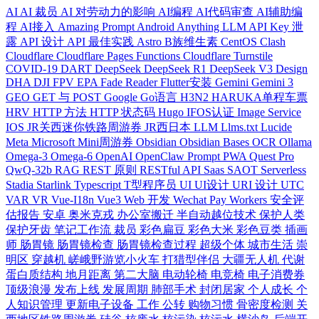
AI
AI 裁员
AI 对劳动力的影响
AI编程
AI代码审查
AI辅助编
程
AI接入
Amazing Prompt
Android
Anything LLM
API Key 泄
露
API 设计
API 最佳实践
Astro
B族维生素
CentOS
Clash
Cloudflare
Cloudflare Pages Functions
Cloudflare Turnstile
COVID-19
DART
DeepSeek
DeepSeek R1
DeepSeek V3
Design
DHA
DJI FPV
EPA
Fade Reader
Flutter安装
Gemini
Gemini 3
GEO
GET 与 POST
Google
Go语言
H3N2
HARUKA单程车票
HRV
HTTP 方法
HTTP 状态码
Hugo
IFOS认证
Image Service
IOS
JR关西迷你铁路周游券
JR西日本
LLM
Llms.txt
Lucide
Meta
Microsoft
Mini周游券
Obsidian
Obsidian Bases
OCR
Ollama
Omega-3
Omega-6
OpenAI
OpenClaw
Prompt
PWA
Quest Pro
QwQ-32b
RAG
REST 原则
RESTful API
Saas
SAOT
Serverless
Stadia
Starlink
Typescript
T型程序员
UI
UI设计
URI 设计
UTC
VAR
VR
Vue-I18n
Vue3
Web 开发
Wechat Pay
Workers
安全评
估报告
安卓
奥米克戎
办公室搬迁
半自动越位技术
保护人类
保护牙齿
笔记工作流
裁员
彩色扁豆
彩色大米
彩色豆类
插画
师
肠胃镜
肠胃镜检查
肠胃镜检查过程
超级个体
城市生活
崇
明区
穿越机
嵯峨野游览小火车
打猎型伴侣
大疆无人机
代谢
蛋白质结构
地月距离
第二大脑
电动轮椅
电竞椅
电子消费券
顶级浪漫
发布上线
发展周期
肺部手术
封闭居家
个人成长
个
人知识管理
更新电子设备
工作
公转
购物习惯
骨密度检测
关