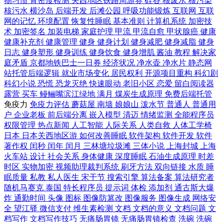
物习惯
骨密度检测
关西地区铁路周游券
硅谷
核废水
核污染
核污水
横沙岛
后端开发
后滩公园
呼吸功能锻炼
互联网
互联
网的记忆
环境配置
恢复性睡眠
基本准则
计算机系统
加密技
术
加密签名
加装电梯
家庭护理
甲流
甲流自愈
甲状腺癌
健康
健康补充剂
健康管理
健身
健身计划
健身减肥
健身减脂
健身
日志
健身塑形
健身训练
健身饮食
健身增肌
酱油
教程
解决家
庭矛盾
京都地铁巴士一日券
经济状况
净水壶
净水片
静态网
站托管后端逻辑
就业市场变化
居民权利
开源项目重构
科幻剧
科幻小说
恐慌
恐龙灭绝
快速眼动
老旧小区
恋爱
留白阅读器
露营
买车
鳗鲡嘴滨江绿地
满月
煤炭生成原理
免费后端托管
免疫力
免疫力评估
蘑菇屋
南墙
娘娘山
泼水节
普通人
普通用
户
企业老板
前后端分离
嵌入模型
清迈
情绪监测
全能程序员
权限管理
热点新闻
人工智能
人际关系
人类自救
人体工学椅
日本
日本关西地区游
如何改善睡眠
软件架构
软件开发
软件
著作权
闰秒
闰年
闰月
三林塘垃圾滩
三体小说
上海封城
上海
火车站
设计
社会关系
身体健康
深度睡眠
石油生成原理
时差
时区
实物加密
视频助理裁判系统
刷牙方法
双向链接
水质
睡
眠质量
私教
私人医生
宋干节
搜索引擎
算法备案
算法研究者
随机马赛克
泰国
特长程序员
提示词
体检
添加剂
通古斯大爆
炸
通勤时间
头像
图标
图像防篡改
图像服务
图像生成
网络安
全
望江驿
微信支付
维生素检测
文档
文档的意义
文档问题
文
档写作
文档写作技巧
无痛肠胃镜
无痛肠胃镜检查
洗碗
洗碗