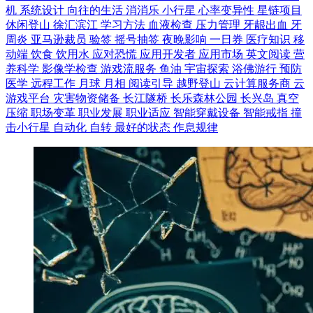
机
系统设计
向往的生活
消消乐
小行星
心率变异性
星链项目
休闲登山
徐汇滨江
学习方法
血液检查
压力管理
牙龈出血
牙
周炎
亚马逊裁员
验签
摇号抽签
夜晚影响
一日券
医疗知识
移
动端
饮食
饮用水
应对恐慌
应用开发者
应用市场
英文阅读
营
养科学
影像学检查
游戏流服务
鱼油
宇宙探索
浴佛游行
预防
医学
远程工作
月球
月相
阅读引导
越野登山
云计算服务商
云
游戏平台
灾害物资储备
长江隧桥
长乐森林公园
长兴岛
真空
压缩
职场变革
职业发展
职业适应
智能穿戴设备
智能戒指
撞
击小行星
自动化
自转
最好的状态
作息规律