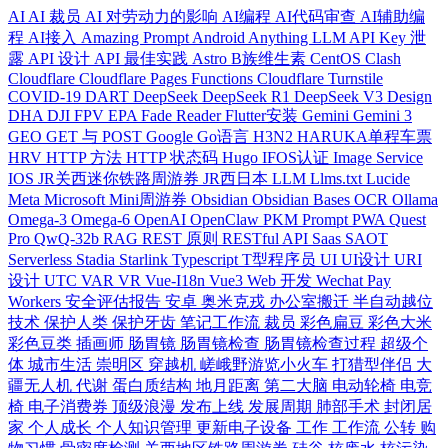
AI
AI 裁员
AI 对劳动力的影响
AI编程
AI代码审查
AI辅助编
程
AI接入
Amazing Prompt
Android
Anything LLM
API Key 泄
露
API 设计
API 最佳实践
Astro
B族维生素
CentOS
Clash
Cloudflare
Cloudflare Pages Functions
Cloudflare Turnstile
COVID-19
DART
DeepSeek
DeepSeek R1
DeepSeek V3
Design
DHA
DJI FPV
EPA
Fade Reader
Flutter安装
Gemini
Gemini 3
GEO
GET 与 POST
Google
Go语言
H3N2
HARUKA单程车票
HRV
HTTP 方法
HTTP 状态码
Hugo
IFOS认证
Image Service
IOS
JR关西迷你铁路周游券
JR西日本
LLM
Llms.txt
Lucide
Meta
Microsoft
Mini周游券
Obsidian
Obsidian Bases
OCR
Ollama
Omega-3
Omega-6
OpenAI
OpenClaw
PKM
Prompt
PWA
Quest
Pro
QwQ-32b
RAG
REST 原则
RESTful API
Saas
SAOT
Serverless
Stadia
Starlink
Typescript
T型程序员
UI
UI设计
URI
设计
UTC
VAR
VR
Vue-I18n
Vue3
Web 开发
Wechat Pay
Workers
安全评估报告
安卓
奥米克戎
办公室搬迁
半自动越位
技术
保护人类
保护牙齿
笔记工作流
裁员
彩色扁豆
彩色大米
彩色豆类
插画师
肠胃镜
肠胃镜检查
肠胃镜检查过程
超级个
体
城市生活
崇明区
穿越机
嵯峨野游览小火车
打猎型伴侣
大
疆无人机
代谢
蛋白质结构
地月距离
第二大脑
电动轮椅
电竞
椅
电子消费券
顶级浪漫
发布上线
发展周期
肺部手术
封闭居
家
个人成长
个人知识管理
更新电子设备
工作
工作流
公转
购