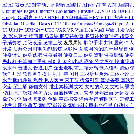
AI
AI 裁员
AI 对劳动力的影响
AI编程
AI代码审查
AI辅助编程
Cloudflare Pages Functions
Cloudflare Turnstile
COVID-19
DART
Google
Go语言
H3N2
HARUKA单程车票
HRV
HTTP 方法
HT
Obsidian
Obsidian Bases
OCR
Ollama
Omega-3
Omega-6
OpenAI
UI
UI设计
URI 设计
UTC
VAR
VR
Vue-I18n
Vue3
Web 开发
Wec
米
彩色豆类
插画师
肠胃镜
肠胃镜检查
肠胃镜检查过程
超级
子消费券
顶级浪漫
发布上线
发展周期
肺部手术
封闭居家
个
开发
后滩公园
呼吸功能锻炼
互联网
互联网的记忆
环境配置
健身计划
健身减肥
健身减脂
健身日志
健身塑形
健身训练
健
民权利
开源项目重构
科幻剧
科幻小说
恐慌
恐龙灭绝
快速眼
泼水节
普通人
普通用户
企业老板
前后端分离
嵌入模型
清迈
软件开发
软件著作权
闰秒
闰年
闰月
三林塘垃圾滩
三体小说
水质
睡眠质量
私教
私人医生
宋干节
搜索引擎
算法备案
算法
安全
望江驿
微信支付
维生素检测
文档
文档的意义
文档问题
登山
徐汇滨江
学习方法
血液检查
压力管理
牙龈出血
牙周炎
像学检查
游戏流服务
鱼油
宇宙探索
浴佛游行
预防医学
远程
业发展
职业适应
智能穿戴设备
智能戒指
撞击小行星
自动化