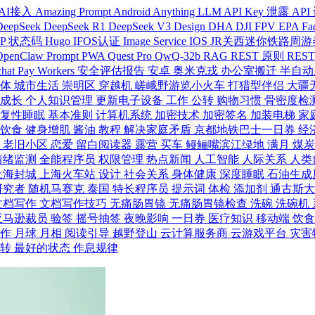
AI接入
Amazing Prompt
Android
Anything LLM
API Key 泄露
API
DeepSeek
DeepSeek R1
DeepSeek V3
Design
DHA
DJI FPV
EPA
Fa
TP 状态码
Hugo
IFOS认证
Image Service
IOS
JR关西迷你铁路周
OpenClaw
Prompt
PWA
Quest Pro
QwQ-32b
RAG
REST 原则
REST
hat Pay
Workers
安全评估报告
安卓
奥米克戎
办公室搬迁
半自动
个体
城市生活
崇明区
穿越机
嵯峨野游览小火车
打猎型伴侣
大疆
人成长
个人知识管理
更新电子设备
工作
公转
购物习惯
骨密度检
恢复性睡眠
基本准则
计算机系统
加密技术
加密签名
加装电梯
家
身饮食
健身增肌
酱油
教程
解决家庭矛盾
京都地铁巴士一日券
经
动
老旧小区
恋爱
留白阅读器
露营
买车
鳗鲡嘴滨江绿地
满月
煤
情绪监测
全能程序员
权限管理
热点新闻
人工智能
人际关系
人类
上海封城
上海火车站
设计
社会关系
身体健康
深度睡眠
石油生成
研究者
随机马赛克
泰国
特长程序员
提示词
体检
添加剂
通古斯
文档写作
文档写作技巧
无痛肠胃镜
无痛肠胃镜检查
洗碗
洗碗机
亚马逊裁员
验签
摇号抽签
夜晚影响
一日券
医疗知识
移动端
饮
工作
月球
月相
阅读引导
越野登山
云计算服务商
云游戏平台
灾害
自转
最好的状态
作息规律