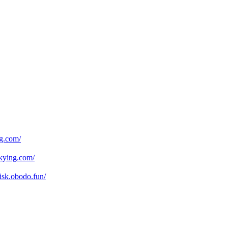
.com/
ying.com/
obodo.fun/