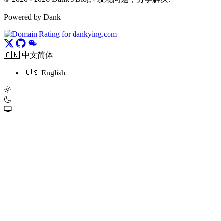
Powered by Dank
🇨🇳 中文简体
🇺🇸 English