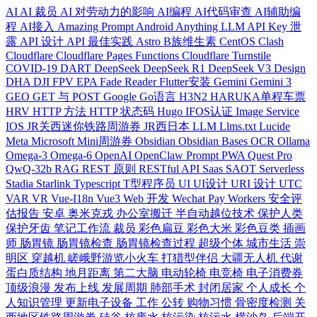
AI
AI 裁员
AI 对劳动力的影响
AI编程
AI代码审查
AI辅助编
程
AI接入
Amazing Prompt
Android
Anything LLM
API Key 泄
露
API 设计
API 最佳实践
Astro
B族维生素
CentOS
Clash
Cloudflare
Cloudflare Pages Functions
Cloudflare Turnstile
COVID-19
DART
DeepSeek
DeepSeek R1
DeepSeek V3
Design
DHA
DJI FPV
EPA
Fade Reader
Flutter安装
Gemini
Gemini 3
GEO
GET 与 POST
Google
Go语言
H3N2
HARUKA单程车票
HRV
HTTP 方法
HTTP 状态码
Hugo
IFOS认证
Image Service
IOS
JR关西迷你铁路周游券
JR西日本
LLM
Llms.txt
Lucide
Meta
Microsoft
Mini周游券
Obsidian
Obsidian Bases
OCR
Ollama
Omega-3
Omega-6
OpenAI
OpenClaw
Prompt
PWA
Quest Pro
QwQ-32b
RAG
REST 原则
RESTful API
Saas
SAOT
Serverless
Stadia
Starlink
Typescript
T型程序员
UI
UI设计
URI 设计
UTC
VAR
VR
Vue-I18n
Vue3
Web 开发
Wechat Pay
Workers
安全评
估报告
安卓
奥米克戎
办公室搬迁
半自动越位技术
保护人类
保护牙齿
笔记工作流
裁员
彩色扁豆
彩色大米
彩色豆类
插画
师
肠胃镜
肠胃镜检查
肠胃镜检查过程
超级个体
城市生活
崇
明区
穿越机
嵯峨野游览小火车
打猎型伴侣
大疆无人机
代谢
蛋白质结构
地月距离
第二大脑
电动轮椅
电竞椅
电子消费券
顶级浪漫
发布上线
发展周期
肺部手术
封闭居家
个人成长
个
人知识管理
更新电子设备
工作
公转
购物习惯
骨密度检测
关