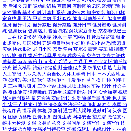
西地区铁路周游券
硅谷
核废水
核污染
核污水
横沙岛
后端开
发
后滩公园
呼吸功能锻炼
互联网
互联网的记忆
环境配置
恢
复性睡眠
基本准则
计算机系统
加密技术
加密签名
加装电梯
家庭护理
甲流
甲流自愈
甲状腺癌
健康
健康补充剂
健康管理
健身
健身计划
健身减肥
健身减脂
健身日志
健身塑形
健身训
练
健身饮食
健身增肌
酱油
教程
解决家庭矛盾
京都地铁巴士
一日券
经济状况
净水壶
净水片
静态网站托管后端逻辑
就业
市场变化
居民权利
开源项目重构
科幻剧
科幻小说
恐慌
恐龙
灭绝
快速眼动
老旧小区
恋爱
留白阅读器
露营
买车
鳗鲡嘴滨
江绿地
满月
煤炭生成原理
免费后端托管
免疫力
免疫力评估
蘑菇屋
南墙
娘娘山
泼水节
普通人
普通用户
企业老板
前后端
分离
嵌入模型
清迈
情绪监测
全能程序员
权限管理
热点新闻
人工智能
人际关系
人类自救
人体工学椅
日本
日本关西地区
游
如何改善睡眠
软件架构
软件开发
软件著作权
闰秒
闰年
闰
月
三林塘垃圾滩
三体小说
上海封城
上海火车站
设计
社会关
系
身体健康
深度睡眠
石油生成原理
时差
时区
实物加密
视频
助理裁判系统
刷牙方法
双向链接
水质
睡眠质量
私教
私人医
生
宋干节
搜索引擎
算法备案
算法研究者
随机马赛克
泰国
特
长程序员
提示词
体检
添加剂
通古斯大爆炸
通勤时间
头像
图
标
图像防篡改
图像服务
图像生成
网络安全
望江驿
微信支付
维生素检测
文档
文档的意义
文档问题
文档写作
文档写作技
巧
无痛肠胃镜
无痛肠胃镜检查
洗碗
洗碗机
系统设计
向往的