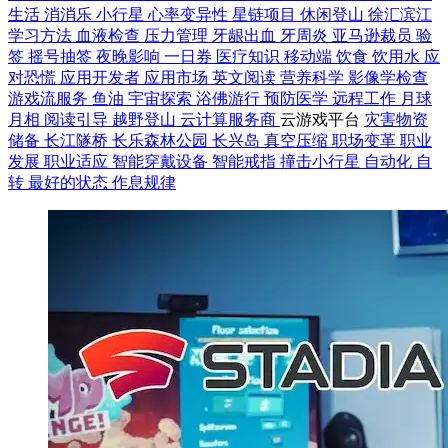
生活
消消乐
小行星
心率变异性
星链项目
休闲登山
徐汇滨江
学习方法
血液检查
压力管理
牙龈出血
牙周炎
亚马逊裁员
验
签
摇号抽签
夜晚影响
一日券
医疗知识
移动端
饮食
饮用水
应
对恐慌
应用开发者
应用市场
英文阅读
营养科学
影像学检查
游戏流服务
鱼油
宇宙探索
浴佛游行
预防医学
远程工作
月球
月相
阅读引导
越野登山
云计算服务商
云游戏平台
灾害物资
储备
长江隧桥
长乐森林公园
长兴岛
真空压缩
职场变革
职业
发展
职业适应
智能穿戴设备
智能戒指
撞击小行星
自动化
自
转
最好的状态
作息规律